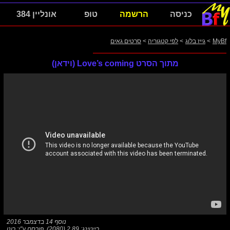
כניסה
הרשמה
טופ
אונליין 384
MyBf
>
גייז בלוג
>
לפי קטגוריה
>
סרטים גאים
מתוך הסרט Love’s coming (וידאן)
נוסף 14 בדצמבר 2016
רייטינג: 2.89 (2080)
,
פורסם ע"י:
רונן