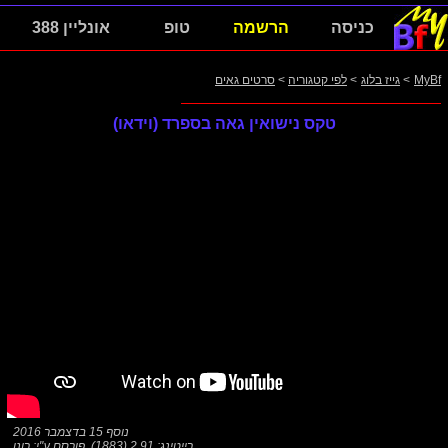
כניסה
הרשמה
טופ
אונליין 388
MyBf
>
גייז בלוג
>
לפי קטגוריה
>
סרטים גאים
טקס נישואין גאה בספרד (וידאו)
נוסף 15 בדצמבר 2016
רייטינג: 2.91 (1883)
,
פורסם ע"י:
רונן