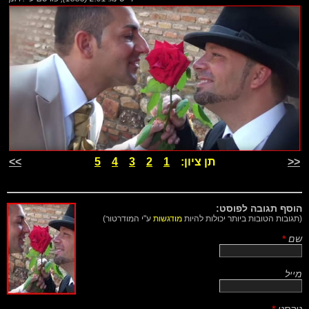
<<
תן ציון:
1
2
3
4
5
>>
הוסף תגובה לפוסט:
(תגובות הטובות ביותר יכולות להיות
מודגשות
ע"י המודרטור)
שם
*
מייל
טקסט
*