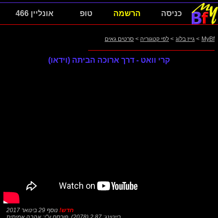
כניסה
הרשמה
טופ
אונליין 466
MyBf
>
גייז בלוג
>
לפי קטגוריה
>
סרטים גאים
קרי וואט - דרך ארוכה הביתה (וידאו)
חדש!
נוסף 29 בינואר 2017
רייטינג: 2.87 (2078)
,
פורסם ע"י:
אהבה אמיתית