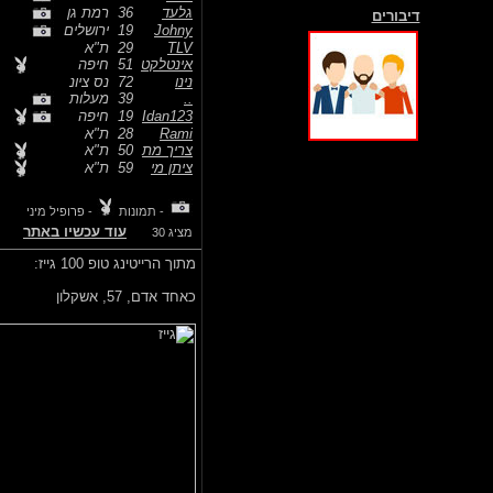
גלעד
36
רמת גן
דיבורים
Johny
19
ירושלים
TLV
29
ת"א
אינטלקט
51
חיפה
נינו
72
נס ציונ
..
39
מעלות
Idan123
19
חיפה
Rami
28
ת"א
צריך מת
50
ת"א
ציתן מי
59
ת"א
- תמונות
- פרופיל מיני
עוד עכשיו באתר
מציג 30
מתוך הרייטינג טופ 100 גייז:
כאחד אדם,
57, אשקלון