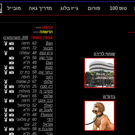
טופ 100
פורום
גייז בלוג
מדריך גאה
מובייל
כניסה
>>>
הרשמה
>>>
עכשיו באתר:
398 משתמשים
Ben
62
חיפה
מבוגר
72
חיפה
ורס ממו
48
עפולה
שותף לדירה
גברי שע
56
ת"א
Dan
49
ת"א
סנופ
48
ת"א
בחור אק
58
בת ים
ראני
19
חיפה
שלומי
67
ק שמונה
רק סטיו
25
הרצליה
פסיבי ח
33
מעלות
שלומי
65
ראשל"צ
בדס"מ
נכה אקט
37
חיפה
חאלד
52
כרמיאל
Sody או
24
ת"א
Florent
44
ת"א
דודי
60
ק מלאכי
אוראל
22
עכו
אוהבת א
58
ירושלים
גברי
46
ת"א