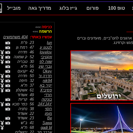
טופ 100
פורום
גייז בלוג
מדריך גאה
מובייל
כניסה
>>>
הרשמה
>>>
עכשיו באתר:
404 משתמשים
ונים להט"ביים, מועדונים וברים
קרוזינג.
lun
23
פ"ת
לטנגו ע
47
רמת גן
lovelov
46
חדרה
אקטיבי
52
ק שמונה
שווה לפ
30
טבריה
גברי שע
56
ת"א
Okey
42
יקנעם
חדרה ור
50
חדרה
nik94
32
חיפה
יקיר בא
37
ת"א
פסיביX
61
אשקלון
חרדי
49
אשדוד
בוניטה
46
קריות
JAYJAY
56
כפר סבא
חסוי
38
נתניה
מןמן
22
אשדוד
Be
23
אשדוד
Sawa
41
ב"ש
gadi bl
68
ת"א
אברך חר
22
ירושלים