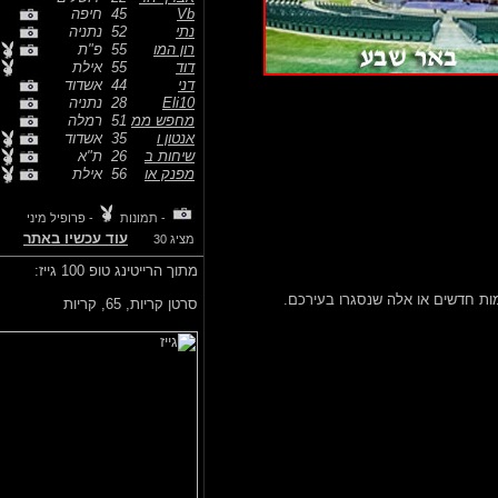
Vb
45
חיפה
נתי
52
נתניה
רון המו
55
פ"ת
דוד
55
אילת
דני
44
אשדוד
Eli10
28
נתניה
מחפש ממ
51
רמלה
אנטון ו
35
אשדוד
שיחות ב
26
ת"א
מפנק או
56
אילת
- תמונות
- פרופיל מיני
עוד עכשיו באתר
מציג 30
מתוך הרייטינג טופ 100 גייז:
דשים או אלה שנסגרו בעירכם.
סרטן קריות,
65, קריות