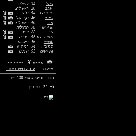
איגל
34
עפולה
יעקב
20
ראשל"צ
טנטרה נ
54
ת"א
ראמי
46
נוף הגל
אבי
45
ראשל"צ
Matan
29
הרצליה
אבי
22
צפת
מחפש צע
58
חדרה
jacob
45
מעלות
פסיבי ז
34
רמת גן
oren ve
53
ק אונו
- תמונות
- פרופיל מיני
עוד עכשיו באתר
מציג 30
מתוך הרייטינג טופ 100 גייז:
Eli,
27, רמת גן