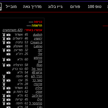
טופ 100
פורום
גייז בלוג
מדריך גאה
מובייל
כניסה
>>>
הרשמה
>>>
עכשיו באתר:
420 משתמשים
dudish
45
אשדוד
יהושוע
46
ירושלים
Cream b
53
נתניה
Latino
31
אשקלון
יוסי
32
מודיעין
אלי
25
רה"ע
מחפש
60
ת"א
פס
Ron
58
הרצליה
בוגר מל
60
בני ברק
גרוש 48
54
ת"א
חרדי לש
45
חיפה
נאור כר
35
עכו
פרננדו
28
ת"א
איליה
41
אשדוד
אופק
62
רמת גן
זגדולעב
41
ת"א
אילן
45
קריות
מתמסר ל
61
חיפה
Lilo
24
ת"א