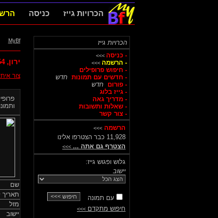
הכרויות גייז
כניסה
הרש
MyBf
הכרויות גייז
- כניסה
>>>
ירון,
54
- הרשמה
>>>
- חיפוש פרופילים
צור אית
- חדשים עם תמונות
חדש
- פורום
חדש
- גייז בלוג
פרופיל
- מדריך גאה
ותמונות
- שאלות ותשובות
- צור קשר
הרשמה
>>>
11,928 כבר הצטרפו אלינו
הצטרף גם אתה ...
>>>
גלוש ופגוש גייז:
יישוב
שם
תאריך ל
עם תמונה
מזל
חיפוש מתקדם
>>>
יישוב