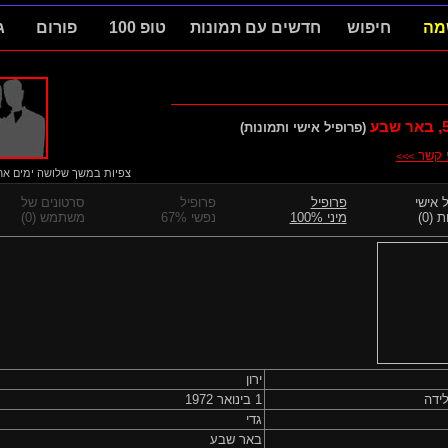
מה
חיפוש
חדשים עם תמונות
טופ 100
פורום
ג
, באר שבע
(פרופיל אישי ותמונות)
י קשר
>>>
צפיות במשך שלושה ימים אחרו
 אישי
פרופיל
פרופיל
סרטונים של
 (0)
מיני 100%
נפשי 67%
משתמש (0)
ירון
ידה
1 בינואר 1972
גדי
באר שבע