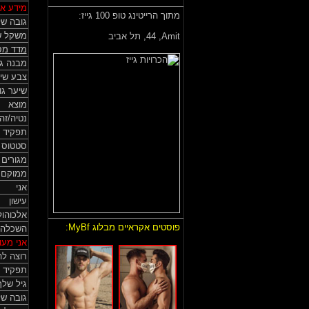
מידע אי
מתוך הרייטינג טופ 100 גייז:
גובה של
משקל ש
Amit,
44, תל אביב
מדד מס
מבנה גו
צבע שי
שיער גו
מוצא
נטיה/זה
תפקיד 
סטטוס HIV
מגורים
ממוקם
אני
עישון
אלכוהול
פוסטים אקראיים מבלוג MyBf:
השכלה
אני מעונ
רוצה לה
תפקיד 
גיל שלך
גובה ש