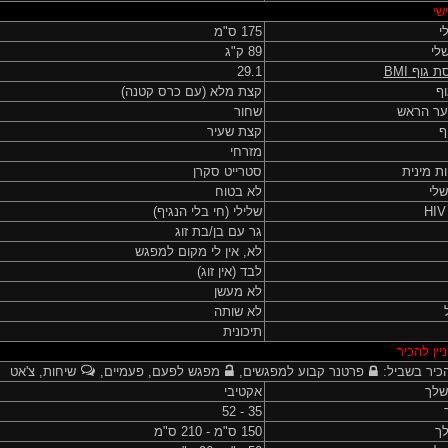
שי
י
175 ס"מ
לי
89 ק"ג
ת גוף
BMI
29.1
ף
קצת מלא (עם כרס קטנה)
ער הראש
שחור
ף
קצת שעיר
מזרחי
ות מינית
סטרייט סקרן
שלי
לא בטוח
שלילי (חי בלי הנגיף)
גר עם בן/בת זוג
לא, אין לי מקום למפגש
לבד (אין זוג)
לא מעשן
לא שותה
תיכונית
יין להכיר
כיר בשביל:
פרטנר קבוע למפגשים,
מפגש לפעם, פעמיים,
שיחות, צ'אט
שלך
אקטיבי
35 - 52
לך
150 ס"מ - 210 ס"מ