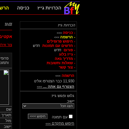
הכרויות גייז
כניסה
הרש
MyBf
הכרויות גייז
- כניסה
>>>
אקטיבי
- הרשמה
>>>
- חיפוש פרופילים
צור אית
- חדשים עם תמונות
חדש
- פורום
חדש
- גייז בלוג
פרופיל
- מדריך גאה
ותמונות
- שאלות ותשובות
- צור קשר
הרשמה
>>>
11,930 כבר הצטרפו אלינו
הצטרף גם אתה ...
>>>
גלוש ופגוש גייז:
יישוב
שם
תאריך ל
עם תמונה
מזל
חיפוש מתקדם
>>>
יישוב