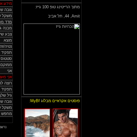
מידע אי
מתוך הרייטינג טופ 100 גייז:
גובה של
משקל ש
Amit,
44, תל אביב
מדד מס
מבנה גו
צבע שי
מוצא
נטיה/זה
תפקיד 
סטטוס HIV
ממוקם
אני
אני מעונ
רוצה לה
תפקיד 
גיל שלך
פוסטים אקראיים מבלוג MyBf:
גובה ש
משקל ש
מחפש מ
נרשם באתר