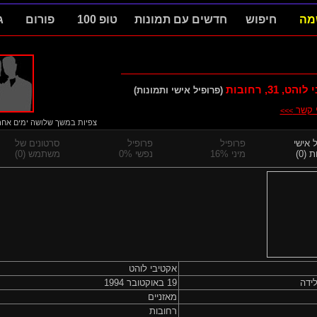
מה
חיפוש
חדשים עם תמונות
טופ 100
פורום
ג
 לוהט,
31
, רחובות
(פרופיל אישי ותמונות)
י קשר
>>>
צפיות במשך שלושה ימים אחרוני
 אישי
פרופיל
פרופיל
סרטונים של
 (0)
מיני 16%
נפשי 0%
משתמש (0)
אקטיבי לוהט
ידה
19 באוקטובר 1994
מאזניים
רחובות