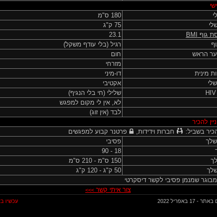
שי
י
180 ס"מ
לי
75 ק"ג
ת גוף
BMI
23.1
ף
רגיל (בלי עודף משקל)
ער הראש
חום
מזרחי
ות מינית
דו-מיני
שלי
אקטיבי
שלילי (חי בלי הנגיף)
לא, אין לי מקום למפגש
לבד (אין זוג)
יין להכיר
כיר בשביל:
חברות וידידות,
פרטנר קבוע למפגשים
שלך
פסיבי
18 - 90
לך
150 ס"מ - 210 ס"מ
לך
50 ק"ג - 120 ק"ג
בוגר שמנמן פסיבי לקשר דיסקרטי
צור איתי קשר
>>>
 - 17 באפריל 2022
עכשיו ב