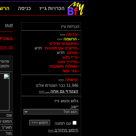
הכרויות גייז
כניסה
הרש
MyBf
הכרויות גייז
- כניסה
>>>
בשביל
- הרשמה
>>>
- חיפוש פרופילים
צור אית
- חדשים עם תמונות
חדש
- פורום
חדש
- גייז בלוג
פרופיל
- מדריך גאה
ותמונות
- שאלות ותשובות
- צור קשר
הרשמה
>>>
11,946 כבר הצטרפו אלינו
הצטרף גם אתה ...
>>>
גלוש ופגוש גייז:
יישוב
שם
המוטו ש
עם תמונה
תאריך ל
חיפוש מתקדם
>>>
מזל