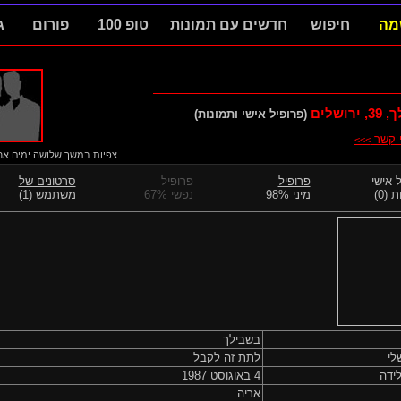
מה
חיפוש
חדשים עם תמונות
טופ 100
פורום
ג
ך,
39
, ירושלים
(פרופיל אישי ותמונות)
י קשר
>>>
צפיות במשך שלושה ימים אחרו
 אישי
פרופיל
פרופיל
סרטונים של
 (0)
מיני 98%
נפשי 67%
משתמש (1)
בשבילך
לי
לתת זה לקבל
ידה
4 באוגוסט 1987
אריה