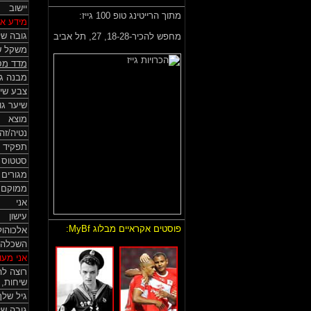
יישוב
מתוך הרייטינג טופ 100 גייז:
מידע אי
גובה של
מחפש להכיר-18-28,
27, תל אביב
משקל ש
מדד מס
מבנה גו
צבע שי
שיער גו
מוצא
נטיה/זה
תפקיד 
סטטוס HIV
מגורים
ממוקם
אני
עישון
פוסטים אקראיים מבלוג MyBf:
אלכוהול
השכלה
אני מעונ
רוצה לה
שיחות, 
גיל שלך
גובה ש