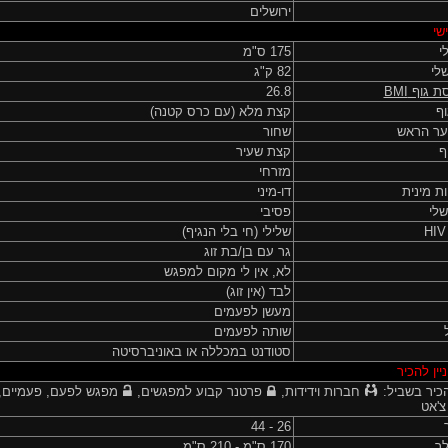
ירושלים
שי
י
175 ס"מ
לי
82 ק"ג
ת גוף
BMI
26.8
ף
קצת מלא (עם כרס קטנה)
ער הראש
שחור
ף
קצת שעיר
מזרחי
ות מינית
דו-מיני
שלי
פסיבי
שלילי (חי בלי הנגיף)
גר עם בן/בת זוג
לא, אין לי מקום למפגש
לבד (אין זוג)
מעשן לפעמים
שותה לפעמים
סטודנט במכללה או באוניברסיטה
יין להכיר
כיר בשביל:
חברות וידידות,
פרטנר קבוע למפגשים,
מפגש לפעם, פעמיים,
צ'אט
26 - 44
לך
170 ס"מ - 210 ס"מ