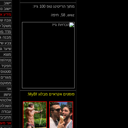
יישוב
מתוך הרייטינג טופ 100 גייז:
יישוב נ
מידע אי
erez,
58, חיפה
גובה של
משקל ש
מדד מס
מבנה גו
צבע שי
שיער גו
מוצא
נטיה/זה
תפקיד 
סטטוס HIV
מגורים
ממוקם
אני
פוסטים אקראיים מבלוג MyBf:
עישון
אלכוהול
השכלה
עבודה
תחביבי
אני מעונ