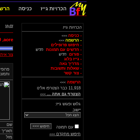
הכרויות גייז
כניסה
הרש
MyBf
הכרויות גייז
- כניסה
>>>
0
aore,
- הרשמה
>>>
- חיפוש פרופילים
- חדשים עם תמונות
חדש
- פורום
חדש
צור אית
- גייז בלוג
- מדריך גאה
- שאלות ותשובות
פרופיל
- צור קשר
ותמונות
הרשמה
>>>
11,918 כבר הצטרפו אלינו
הצטרף גם אתה ...
>>>
גלוש ופגוש גייז:
יישוב
שם
עם תמונה
תאריך ל
חיפוש מתקדם
>>>
מזל