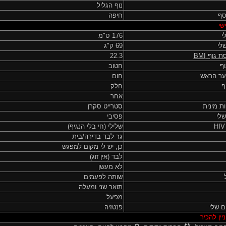
נוף הגליל
וסף
חיפה
שי
י
176 ס"מ
לי
69 ק"ג
ת גוף
BMI
22.3
ף
חטוב
ער הראש
חום
ף
חלק
אחר
ות מינית
סטרייט סקרן
שלי
פסיבי
שלילי (חי בלי הנגיף)
גר לבד בדירה/בית
כן, יש לי מקום למפגש
לבד (אין זוג)
לא מעשן
שותה לפעמים
תואר שני ומעלה
מפעל
ם שלי
פנטזיה
יין להכיר