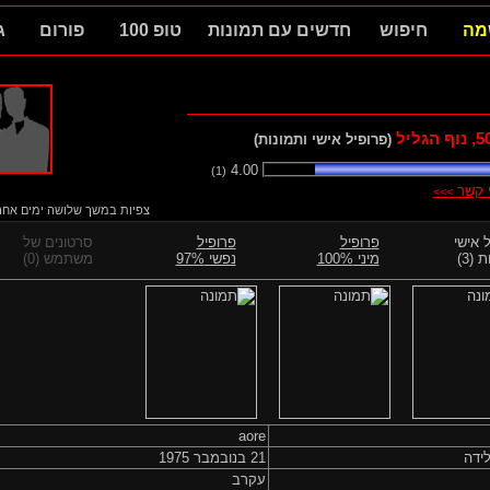
מה
חיפוש
חדשים עם תמונות
טופ 100
פורום
ג
5
, נוף הגליל
(פרופיל אישי ותמונות)
4.00
(1)
י קשר
>>>
צפיות במשך שלושה ימים אחרוני
 אישי
פרופיל
פרופיל
סרטונים של
 (3)
מיני 100%
נפשי 97%
משתמש (0)
aore
ידה
21 בנובמבר 1975
עקרב