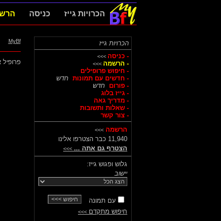
הכרויות גייז
כניסה
הרש
MyBf
הכרויות גייז
- כניסה
>>>
פרופיל א
- הרשמה
>>>
- חיפוש פרופילים
- חדשים עם תמונות
חדש
- פורום
חדש
- גייז בלוג
- מדריך גאה
- שאלות ותשובות
- צור קשר
הרשמה
>>>
11,940 כבר הצטרפו אלינו
הצטרף גם אתה ...
>>>
גלוש ופגוש גייז:
יישוב
עם תמונה
חיפוש מתקדם
>>>