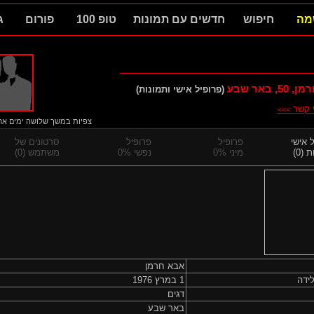
מה
חיפוש
חדשים עם תמונות
טופ 100
פורום
ג
רמן,
50
, באר שבע
(פרופיל אישי ותמונות)
י קשר
>>>
צפיות במשך שלושה ימים אחרו
 אישי
פרופיל
פרופיל
סרטונים של
 (0)
מיני 0%
נפשי 0%
משתמש (0)
אבא חרמן
ידה
1 במרץ 1976
דגים
באר שבע