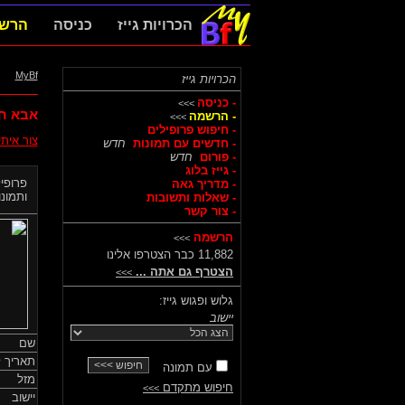
הכרויות גייז
כניסה
הרש
MyBf
הכרויות גייז
- כניסה
>>>
אבא ח
- הרשמה
>>>
- חיפוש פרופילים
צור אית
- חדשים עם תמונות
חדש
- פורום
חדש
- גייז בלוג
פרופיל
- מדריך גאה
ותמונות
- שאלות ותשובות
- צור קשר
הרשמה
>>>
11,882 כבר הצטרפו אלינו
הצטרף גם אתה ...
>>>
גלוש ופגוש גייז:
יישוב
שם
תאריך ל
עם תמונה
מזל
חיפוש מתקדם
>>>
יישוב