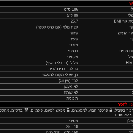
שי
י
186 ס"מ
לי
89 ק"ג
ת גוף
BMI
25.7
ף
קצת מלא (עם כרס קטנה)
ער הראש
שחור
ף
שעיר
מזרחי
ות מינית
דו-מיני
שלי
אקטיבי
שלילי (חי בלי הנגיף)
גר לבד בדירה/בית
כן, יש לי מקום למפגש
לבד (אין זוג)
לא מעשן
לא שותה
תיכונית
יין להכיר
כיר בשביל:
פרטנר קבוע למפגשים,
מפגש לפעם, פעמיים,
בדס"מ, אקסטר
 לאימונים
שלך
פסיבי
18 - 25
לך
150 ס"מ - 210 ס"מ