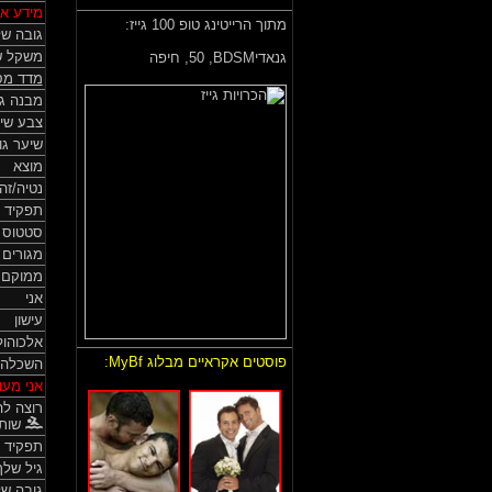
מידע אי
מתוך הרייטינג טופ 100 גייז:
גובה של
משקל ש
גנאדיBDSM,
50, חיפה
מדד מס
מבנה גו
צבע שי
שיער גו
מוצא
נטיה/זה
תפקיד 
סטטוס HIV
מגורים
ממוקם
אני
עישון
אלכוהול
פוסטים אקראיים מבלוג MyBf:
השכלה
אני מעונ
רוצה לה
שותף
תפקיד 
גיל שלך
גובה ש