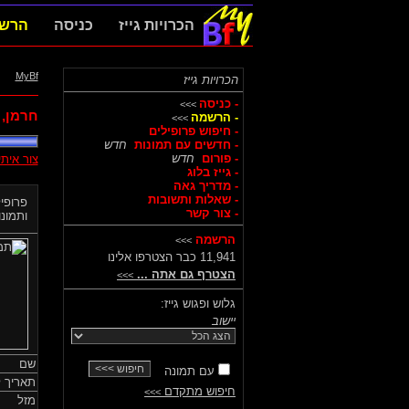
הכרויות גייז
כניסה
הרש
MyBf
הכרויות גייז
- כניסה
>>>
חרמן,
- הרשמה
>>>
- חיפוש פרופילים
- חדשים עם תמונות
חדש
- פורום
חדש
צור אית
- גייז בלוג
- מדריך גאה
- שאלות ותשובות
פרופיל
- צור קשר
ותמונות
הרשמה
>>>
11,941 כבר הצטרפו אלינו
הצטרף גם אתה ...
>>>
גלוש ופגוש גייז:
יישוב
שם
עם תמונה
תאריך ל
חיפוש מתקדם
>>>
מזל