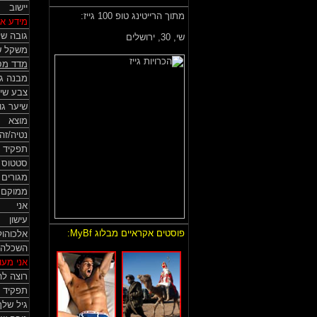
יישוב
מתוך הרייטינג טופ 100 גייז:
מידע אי
גובה של
שי,
30, ירושלים
משקל ש
מדד מס
מבנה גו
צבע שי
שיער גו
מוצא
נטיה/זה
תפקיד 
סטטוס HIV
מגורים
ממוקם
אני
עישון
פוסטים אקראיים מבלוג MyBf:
אלכוהול
השכלה
אני מעונ
רוצה לה
תפקיד 
גיל שלך