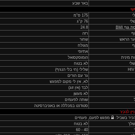
באר שבע
שי
י
175 ס"מ
לי
76 ק"ג
ת גוף
BMI
24.8
ף
רזה
ער הראש
שחור
ף
מגולח
אתיופי
ות מינית
הומוסקסואל
שלי
לא בטוח
שלילי (חי בלי הנגיף)
גר עם הורים
לא, אין לי מקום למפגש
לבד (אין זוג)
לא מעשן
שותה לפעמים
סטודנט במכללה או באוניברסיטה
יין להכיר
כיר בשביל:
מפגש לפעם, פעמיים
שלך
לא בטוח
40 - 60