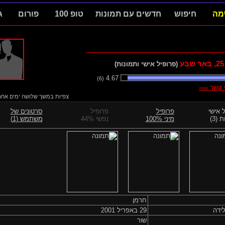
מה
חיפוש
חדשים עם תמונות
טופ 100
פורום
ג
25
, באר שבע
(פרופיל אישי ותמונות)
4.67
(6)
י קשר
>>>
צפיות במשך שלושה ימים אחרוני
 אישי
פרופיל
פרופיל
סרטונים של
 (3)
מיני 100%
נפשי 44%
משתמש (1)
חרמן
ידה
29 באפריל 2001
שור