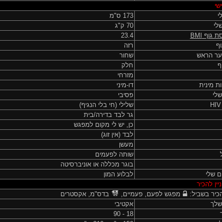
שי
י
173 ס"מ
לי
70 ק"ג
ת גוף
BMI
23.4
ף
רזה
ער הראש
שחור
ף
חלק
מזרחי
ות מינית
דו-מיני
שלי
פסיבי
שלילי (חי בלי הנגיף)
גר לבד בדירה/בית
כן, יש לי מקום למפגש
לבד (אין זוג)
מעשן
שותה לפעמים
בוגר מכללה או אוניברסיטה
ם שלי
לבלוע המון
יין להכיר
כיר בשביל:
מפגש לפעם, פעמיים,
בדס"מ, אקסטרים
שלך
אקטיבי
18 - 90