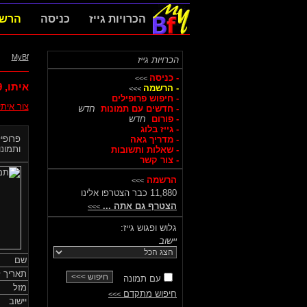
הכרויות גייז
כניסה
הרש
MyBf
הכרויות גייז
- כניסה
>>>
איתו,
9
- הרשמה
>>>
- חיפוש פרופילים
צור אית
- חדשים עם תמונות
חדש
- פורום
חדש
- גייז בלוג
פרופיל
- מדריך גאה
ותמונות
- שאלות ותשובות
- צור קשר
הרשמה
>>>
11,880 כבר הצטרפו אלינו
הצטרף גם אתה ...
>>>
גלוש ופגוש גייז:
יישוב
שם
תאריך ל
עם תמונה
מזל
חיפוש מתקדם
>>>
יישוב