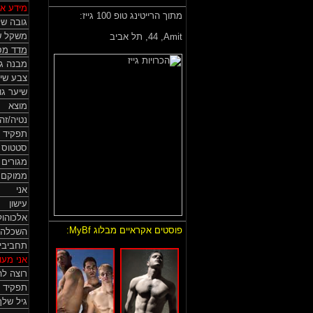
מידע אי
מתוך הרייטינג טופ 100 גייז:
גובה של
משקל ש
Amit,
44, תל אביב
מדד מס
מבנה גו
צבע שי
שיער גו
מוצא
נטיה/זה
תפקיד 
סטטוס HIV
מגורים
ממוקם
אני
עישון
אלכוהול
פוסטים אקראיים מבלוג MyBf:
השכלה
תחביבי
אני מעונ
רוצה לה
תפקיד 
גיל שלך