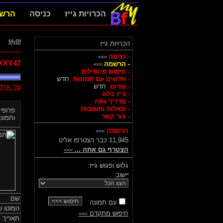
הכרויות גייז
כניסה
הרש
MyBf
הכרויות גייז
- כניסה
>>>
XXY47,
- הרשמה
>>>
- חיפוש פרופילים
- חדשים עם תמונות
חדש
- פורום
חדש
צור אית
- גייז בלוג
- מדריך גאה
- שאלות ותשובות
פרופיל
- צור קשר
ותמונות
הרשמה
>>>
11,945 כבר הצטרפו אלינו
הצטרף גם אתה ...
>>>
גלוש ופגוש גייז:
יישוב
שם
עם תמונה
המוטו ש
חיפוש מתקדם
>>>
תאריך ל