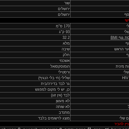
שור
ירושלים
וסף
ירושלים
שי
י
170 ס"מ
לי
93 ק"ג
ת גוף
BMI
32.2
ף
מלא
ער הראש
שיבה
ף
חלק
אשכנזי
ות מינית
הומוסקסואל
שלי
ורסטילי
שלילי (חי בלי הנגיף)
גר לבד בדירה/בית
כן, יש לי מקום למפגש
לבד (אין זוג)
לא מעשן
לא שותה
מתנדב
ם שלי
מוצג לרשומים בלבד
יין להכיר