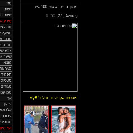
מזל
מתוך הרייטינג טופ 100 גייז:
יישוב
יישוב נ
David-g,
27, בת ים
מידע אי
גובה של
משקל ש
מדד מס
מבנה גו
צבע שי
שיער גו
מוצא
נטיה/זה
תפקיד 
סטטוס HIV
מגורים
ממוקם
פוסטים אקראיים מבלוג MyBf:
אני
עישון
אלכוהול
עבודה
תחביבי
אני מעונ