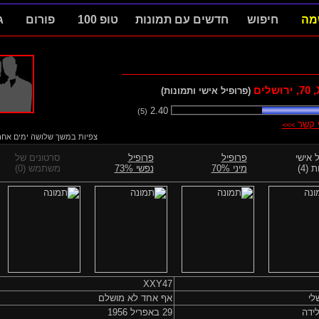
מה
חיפוש
חדשים עם תמונות
טופ 100
פורום
ג
70
, ירושלים
(פרופיל אישי ותמונות)
2.40
(5)
י קשר
>>>
צפיות במשך שלושה ימים אחרוני
 אישי
פרופיל
פרופיל
סרטונים של
 (4)
מיני 70%
נפשי 73%
משתמש (0)
XXY47
לי
אף אחד לא מושלם
ידה
29 באפריל 1956