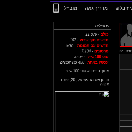
ייז בלוג
מדריך גאה
מובייל
פרופילים:
כולם
- 11,879
חדשים תוך שבוע
- 167
חדשים עם תמונות
- חדש
סרטונים
- 7,134
ם - 22
טופ 100 גייז
- רייטינג
עכשיו באתר:
458 משתמשים
מתוך הרייטינג טופ 100 גייז:
חרמן אש מחפש אק,
20, פתח
תקווה