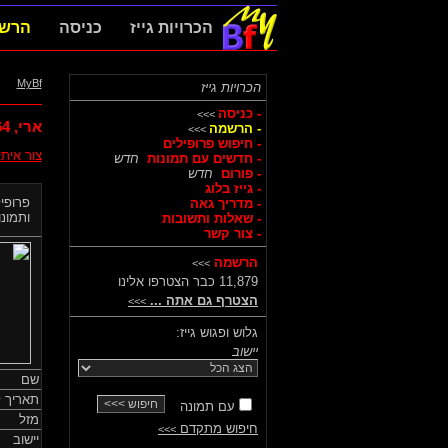
הכרויות גייז
כניסה
הרש
MyBf
הכרויות גייז
- כניסה
>>>
ארי,
64
- הרשמה
>>>
- חיפוש פרופילים
צור אית
- חדשים עם תמונות
חדש
- פורום
חדש
- גייז בלוג
פרופיל
- מדריך גאה
ותמונות
- שאלות ותשובות
- צור קשר
הרשמה
>>>
11,879 כבר הצטרפו אלינו
הצטרף גם אתה ...
>>>
גלוש ופגוש גייז:
יישוב
שם
תאריך ל
עם תמונה
מזל
חיפוש מתקדם
>>>
יישוב