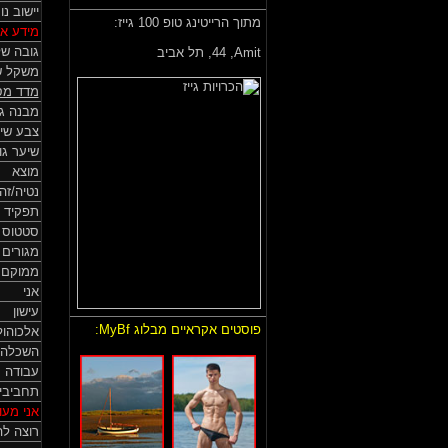
יישוב נ
מתוך הרייטינג טופ 100 גייז:
מידע אי
גובה של
Amit,
44, תל אביב
משקל ש
מדד מס
מבנה גו
צבע שי
שיער גו
מוצא
נטיה/זה
תפקיד 
סטטוס HIV
מגורים
ממוקם
אני
עישון
פוסטים אקראיים מבלוג MyBf:
אלכוהול
השכלה
עבודה
תחביבי
אני מעונ
רוצה לה