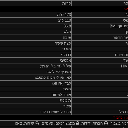
וסף
קריות
שי
י
173 ס"מ
לי
110 ק"ג
ת גוף
BMI
36.8
ף
מלא
ער הראש
שיבה
ף
קצת שעיר
מזרחי
ות מינית
דו-מיני
שלי
אקטיבי
שלילי (חי בלי הנגיף)
מעדיף לא להגיד
לא, אין לי מקום למפגש
לבד (אין זוג)
מעשן
אוהב לשתות
תיכונית
שכיר
ם שלי
מוצג לרשומים בלבד
יין להכיר
כיר בשביל:
חברות וידידות,
מפגש לפעם, פעמיים,
שיחות, צ'אט