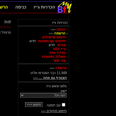
הכרויות גייז
כניסה
הרש
MyBf
הכרויות גייז
- כניסה
>>>
פרופיל א
- הרשמה
>>>
- חיפוש פרופילים
- חדשים עם תמונות
חדש
- פורום
חדש
- גייז בלוג
- מדריך גאה
- שאלות ותשובות
- צור קשר
הרשמה
>>>
11,948 כבר הצטרפו אלינו
הצטרף גם אתה ...
>>>
גלוש ופגוש גייז:
יישוב
עם תמונה
חיפוש מתקדם
>>>