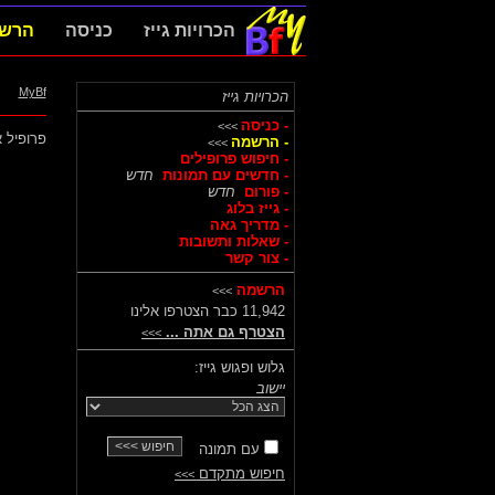
הכרויות גייז
כניסה
הרש
MyBf
הכרויות גייז
- כניסה
>>>
פרופיל א
- הרשמה
>>>
- חיפוש פרופילים
- חדשים עם תמונות
חדש
- פורום
חדש
- גייז בלוג
- מדריך גאה
- שאלות ותשובות
- צור קשר
הרשמה
>>>
11,942 כבר הצטרפו אלינו
הצטרף גם אתה ...
>>>
גלוש ופגוש גייז:
יישוב
עם תמונה
חיפוש מתקדם
>>>