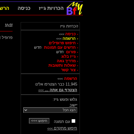
הכרויות גייז
כניסה
הרש
MyBf
הכרויות גייז
- כניסה
>>>
פרופיל א
- הרשמה
>>>
- חיפוש פרופילים
- חדשים עם תמונות
חדש
- פורום
חדש
- גייז בלוג
- מדריך גאה
- שאלות ותשובות
- צור קשר
הרשמה
>>>
11,945 כבר הצטרפו אלינו
הצטרף גם אתה ...
>>>
גלוש ופגוש גייז:
יישוב
עם תמונה
חיפוש מתקדם
>>>