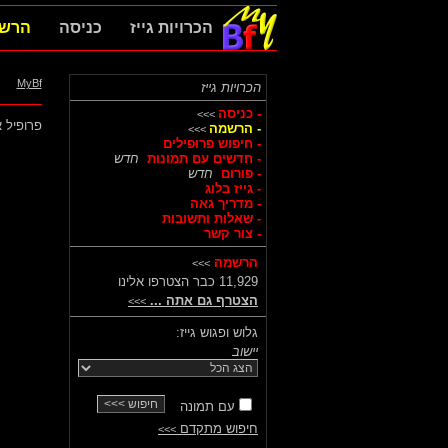
הכרויות גייז
כניסה
הרש
MyBf
הכרויות גייז
- כניסה
>>>
פרופיל א
- הרשמה
>>>
- חיפוש פרופילים
- חדשים עם תמונות
חדש
- פורום
חדש
- גייז בלוג
- מדריך גאה
- שאלות ותשובות
- צור קשר
הרשמה
>>>
11,929 כבר הצטרפו אלינו
הצטרף גם אתה ...
>>>
גלוש ופגוש גייז:
יישוב
עם תמונה
חיפוש מתקדם
>>>