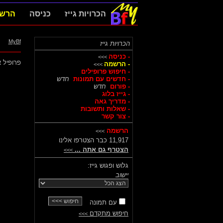
הכרויות גייז
כניסה
הרש
MyBf
הכרויות גייז
- כניסה
>>>
פרופיל א
- הרשמה
>>>
- חיפוש פרופילים
- חדשים עם תמונות
חדש
- פורום
חדש
- גייז בלוג
- מדריך גאה
- שאלות ותשובות
- צור קשר
הרשמה
>>>
11,917 כבר הצטרפו אלינו
הצטרף גם אתה ...
>>>
גלוש ופגוש גייז:
יישוב
עם תמונה
חיפוש מתקדם
>>>