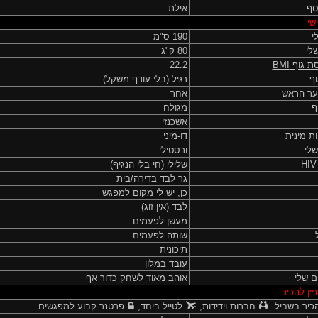
וסף
אילת
שי
י
190 ס"מ
לי
80 ק"ג
ת גוף
BMI
22.2
ף
רגיל (בלי עודף משקל)
ער הראש
אחר
ף
מגולח
אשכנזי
ות מינית
דו-מיני
שלי
ורסטילי
שלילי (חי בלי הנגיף)
גר לבד בדירה/בית
כן, יש לי מקום למפגש
לבד (אין זוג)
מעשן לפעמים
שותה לפעמים
תיכונית
עובד במלון
ם שלי
אוהב מאוד לשחק כדור אף
יין להכיר
כיר בשביל:
חברות וידידות,
לטייל ביחד,
פרטנר קבוע למפגשים