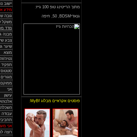
יישוב נ
מתוך הרייטינג טופ 100 גייז:
מידע אי
גובה של
גנאדיBDSM,
50, חיפה
משקל ש
מדד מס
מבנה גו
צבע שי
שיער גו
מוצא
נטיה/זה
תפקיד 
סטטוס HIV
מגורים
ממוקם
אני
עישון
פוסטים אקראיים מבלוג MyBf:
אלכוהול
השכלה
עבודה
תחביבי
אני מעונ
רוצה לה