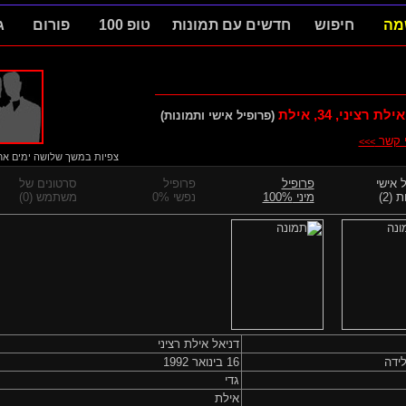
מה
חיפוש
חדשים עם תמונות
טופ 100
פורום
ג
אילת רציני,
34
, אילת
(פרופיל אישי ותמונות)
י קשר
>>>
צפיות במשך שלושה ימים אחרו
 אישי
פרופיל
פרופיל
סרטונים של
 (2)
מיני 100%
נפשי 0%
משתמש (0)
דניאל אילת רציני
ידה
16 בינואר 1992
גדי
אילת