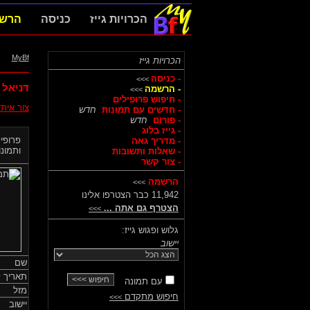
הכרויות גייז
כניסה
הרש
MyBf
הכרויות גייז
- כניסה
>>>
דניאל 
- הרשמה
>>>
- חיפוש פרופילים
צור אית
- חדשים עם תמונות
חדש
- פורום
חדש
- גייז בלוג
פרופיל
- מדריך גאה
ותמונות
- שאלות ותשובות
- צור קשר
הרשמה
>>>
11,942 כבר הצטרפו אלינו
הצטרף גם אתה ...
>>>
גלוש ופגוש גייז:
יישוב
שם
תאריך ל
עם תמונה
מזל
חיפוש מתקדם
>>>
יישוב