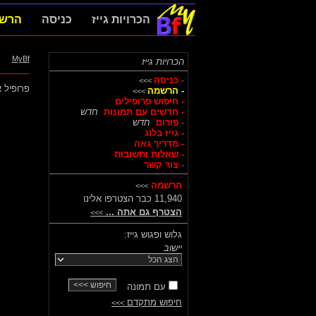
הכרויות גייז
כניסה
הרש
MyBf
הכרויות גייז
- כניסה
>>>
פרופיל א
- הרשמה
>>>
- חיפוש פרופילים
- חדשים עם תמונות
חדש
- פורום
חדש
- גייז בלוג
- מדריך גאה
- שאלות ותשובות
- צור קשר
הרשמה
>>>
11,940 כבר הצטרפו אלינו
הצטרף גם אתה ...
>>>
גלוש ופגוש גייז:
יישוב
עם תמונה
חיפוש מתקדם
>>>