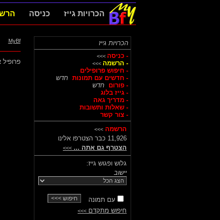
הכרויות גייז
כניסה
הרש
MyBf
הכרויות גייז
- כניסה
>>>
פרופיל א
- הרשמה
>>>
- חיפוש פרופילים
- חדשים עם תמונות
חדש
- פורום
חדש
- גייז בלוג
- מדריך גאה
- שאלות ותשובות
- צור קשר
הרשמה
>>>
11,926 כבר הצטרפו אלינו
הצטרף גם אתה ...
>>>
גלוש ופגוש גייז:
יישוב
עם תמונה
חיפוש מתקדם
>>>