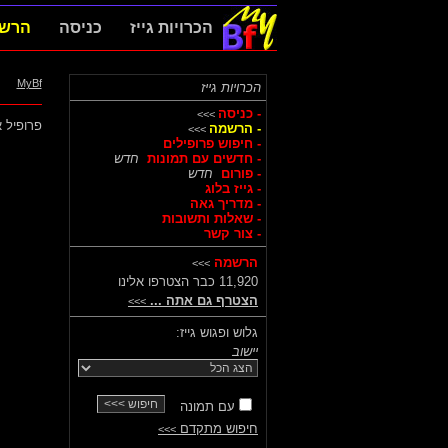
הכרויות גייז
כניסה
הרש
MyBf
הכרויות גייז
- כניסה
>>>
פרופיל א
- הרשמה
>>>
- חיפוש פרופילים
- חדשים עם תמונות
חדש
- פורום
חדש
- גייז בלוג
- מדריך גאה
- שאלות ותשובות
- צור קשר
הרשמה
>>>
11,920 כבר הצטרפו אלינו
הצטרף גם אתה ...
>>>
גלוש ופגוש גייז:
יישוב
עם תמונה
חיפוש מתקדם
>>>