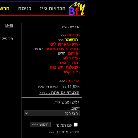
הכרויות גייז
כניסה
הרש
MyBf
הכרויות גייז
- כניסה
>>>
פרופיל א
- הרשמה
>>>
- חיפוש פרופילים
- חדשים עם תמונות
חדש
- פורום
חדש
- גייז בלוג
- מדריך גאה
- שאלות ותשובות
- צור קשר
הרשמה
>>>
11,925 כבר הצטרפו אלינו
הצטרף גם אתה ...
>>>
גלוש ופגוש גייז:
יישוב
עם תמונה
חיפוש מתקדם
>>>