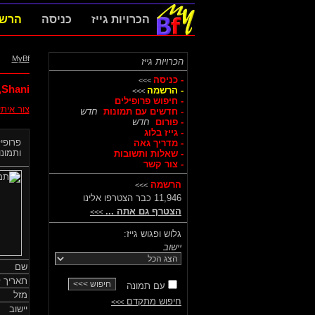
הכרויות גייז
כניסה
הרש
MyBf
הכרויות גייז
- כניסה
>>>
Shani,
- הרשמה
>>>
- חיפוש פרופילים
צור אית
- חדשים עם תמונות
חדש
- פורום
חדש
- גייז בלוג
פרופיל
- מדריך גאה
ותמונות
- שאלות ותשובות
- צור קשר
הרשמה
>>>
11,946 כבר הצטרפו אלינו
הצטרף גם אתה ...
>>>
גלוש ופגוש גייז:
יישוב
שם
תאריך ל
עם תמונה
מזל
חיפוש מתקדם
>>>
יישוב