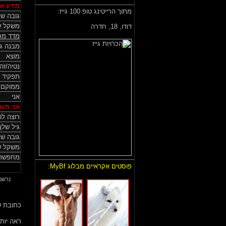
מידע אי
מתוך הרייטינג טופ 100 גייז:
גובה של
משקל ש
דודו,
18, חדרה
מדד מס
מבנה גו
מוצא
נטיה/זה
תפקיד 
ממוקם
אני
אני מעונ
רוצה לה
גיל שלך
גובה ש
משקל ש
מחפשת 
פוסטים אקראיים מבלוג MyBf:
נרשם באתר
כתובת ש
ראה יותר