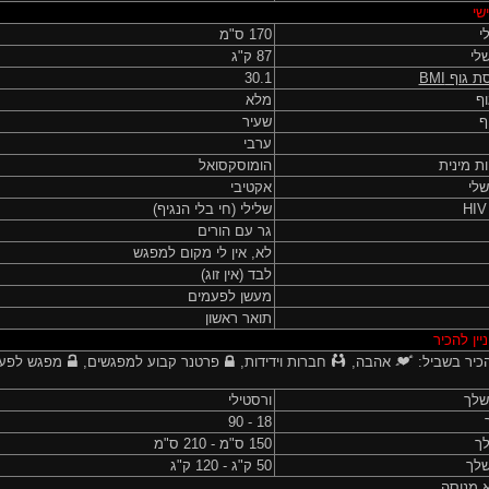
שי
י
170 ס"מ
לי
87 ק"ג
ת גוף
BMI
30.1
ף
מלא
ף
שעיר
ערבי
ות מינית
הומוסקסואל
שלי
אקטיבי
שלילי (חי בלי הנגיף)
גר עם הורים
לא, אין לי מקום למפגש
לבד (אין זוג)
מעשן לפעמים
תואר ראשון
יין להכיר
כיר בשביל:
אהבה,
חברות וידידות,
פרטנר קבוע למפגשים,
מפגש לפע
שלך
ורסטילי
18 - 90
לך
150 ס"מ - 210 ס"מ
לך
50 ק"ג - 120 ק"ג
א מנוסה