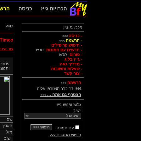
הכרויות גייז
כניסה
הרש
MyBf
הכרויות גייז
- כניסה
>>>
Timco,
- הרשמה
>>>
- חיפוש פרופילים
צור אית
- חדשים עם תמונות
חדש
- פורום
חדש
- גייז בלוג
פרופיל
- מדריך גאה
ותמונות
- שאלות ותשובות
- צור קשר
הרשמה
>>>
11,944 כבר הצטרפו אלינו
הצטרף גם אתה ...
>>>
גלוש ופגוש גייז:
יישוב
שם
תאריך ל
עם תמונה
מזל
חיפוש מתקדם
>>>
יישוב