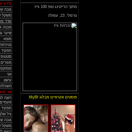
מידע אי
מתוך הרייטינג טופ 100 גייז:
גובה של
משקל ש
‏נורמלי,
23, עפולה
מדד מס
מבנה גו
שיער גו
מוצא
נטיה/זה
תפקיד 
סטטוס HIV
מגורים
ממוקם
אני
עישון
השכלה
אני מעונ
פוסטים אקראיים מבלוג MyBf:
רוצה לה
פעמיים
תפקיד 
גיל שלך
גובה ש
משקל ש
ביישן ל