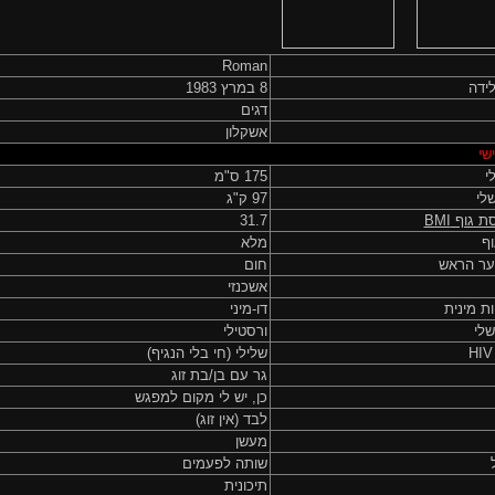
Roman
ידה
8 במרץ 1983
דגים
אשקלון
שי
י
175 ס"מ
לי
97 ק"ג
ת גוף
BMI
31.7
ף
מלא
ער הראש
חום
אשכנזי
ות מינית
דו-מיני
שלי
ורסטילי
שלילי (חי בלי הנגיף)
גר עם בן/בת זוג
כן, יש לי מקום למפגש
לבד (אין זוג)
מעשן
שותה לפעמים
תיכונית