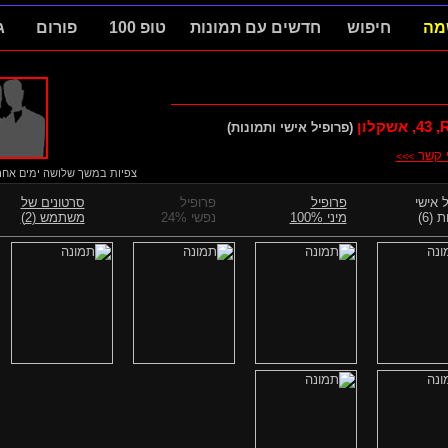
מה
חיפוש
חדשים עם תמונות
טופ 100
פורום
ג
R
43
, אשקלון
(פרופיל אישי ותמונות)
י קשר
>>>
צפיות במשך שלושה ימים אחרוני
 אישי
פרופיל
פרופיל
סרטונים של
 (6)
מיני 100%
נפשי 24%
משתמש (2)