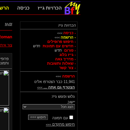
הכרויות גייז
כניסה
הרש
MyBf
הכרויות גייז
- כניסה
>>>
oman,
- הרשמה
>>>
- חיפוש פרופילים
צור אית
- חדשים עם תמונות
חדש
- פורום
חדש
- גייז בלוג
פרופיל
- מדריך גאה
ותמונות
- שאלות ותשובות
- צור קשר
הרשמה
>>>
11,941 כבר הצטרפו אלינו
הצטרף גם אתה ...
>>>
גלוש ופגוש גייז:
יישוב
עם תמונה
חיפוש מתקדם
>>>