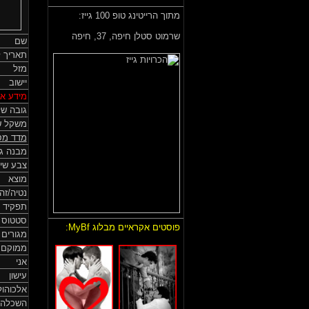
מתוך הרייטינג טופ 100 גייז:
שרמוט סטלן חיפה,
37, חיפה
שם
תאריך ל
מזל
יישוב
מידע אי
גובה של
משקל ש
מדד מס
מבנה גו
צבע שי
מוצא
נטיה/זה
תפקיד 
סטטוס HIV
פוסטים אקראיים מבלוג MyBf:
מגורים
ממוקם
אני
עישון
אלכוהול
השכלה