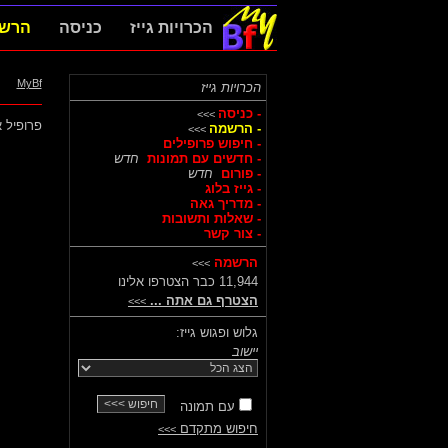
הכרויות גייז
כניסה
הרש
MyBf
הכרויות גייז
- כניסה
>>>
פרופיל א
- הרשמה
>>>
- חיפוש פרופילים
- חדשים עם תמונות
חדש
- פורום
חדש
- גייז בלוג
- מדריך גאה
- שאלות ותשובות
- צור קשר
הרשמה
>>>
11,944 כבר הצטרפו אלינו
הצטרף גם אתה ...
>>>
גלוש ופגוש גייז:
יישוב
עם תמונה
חיפוש מתקדם
>>>