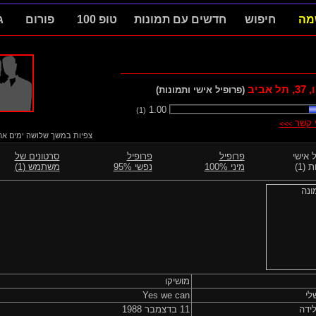
מה
חיפוש
חדשים עם תמונות
טופ 100
פורום
ג
,
37
, תל אביב
(פרופיל אישי ותמונות)
1.00
(1)
י קשר
>>>
צפיות במשך שלושה ימים אחרו
 אישי
פרופיל
פרופיל
סרטונים של
 (1)
מיני 100%
נפשי 95%
משתמש (1)
מושיקו
לי
Yes we can
ידה
11 בדצמבר 1988