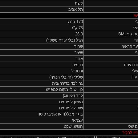
קשת
תל אביב
שי
י
170 ס"מ
לי
75 ק"ג
ת גוף
BMI
26.0
ף
רגיל (בלי עודף משקל)
ער הראש
שחור
ף
שעיר
אחר
ות מינית
דו-מיני
שלי
ורסטילי
שלילי (חי בלי הנגיף)
גר לבד בדירה/בית
כן, יש לי מקום למפגש
לבד (אין זוג)
מעשן לפעמים
שותה לפעמים
בוגר מכללה או אוניברסיטה
עצמאי
ם שלי
חופש, שקט.
יין להכיר