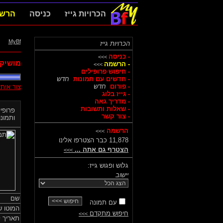
הכרויות גייז
כניסה
הרש
MyBf
הכרויות גייז
- כניסה
>>>
מושיקו
- הרשמה
>>>
- חיפוש פרופילים
- חדשים עם תמונות
חדש
- פורום
חדש
צור אית
- גייז בלוג
- מדריך גאה
- שאלות ותשובות
פרופיל
- צור קשר
ותמונות
הרשמה
>>>
11,878 כבר הצטרפו אלינו
הצטרף גם אתה ...
>>>
גלוש ופגוש גייז:
יישוב
שם
עם תמונה
המוטו ש
חיפוש מתקדם
>>>
תאריך ל