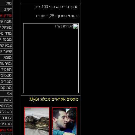
מזל
מתוך הרייטינג טופ 100 גייז:
יישוב
מידע אי
רומנטי בטרוף,
25, רחובות
גובה של
משקל ש
מדד מס
מבנה גו
צבע שי
שיער גו
מוצא
נטיה/זה
תפקיד 
סטטוס HIV
מגורים
ממוקם
אני
פוסטים אקראיים מבלוג MyBf:
עישון
אלכוהול
השכלה
עבודה
תחביבי
אני מעונ