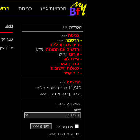
הכרויות גייז
כניסה
הרש
MyBf
הכרויות גייז
- כניסה
>>>
כבר יש לך
- הרשמה
>>>
- חיפוש פרופילים
עדיין א
- חדשים עם תמונות
חדש
- פורום
חדש
- גייז בלוג
- מדריך גאה
- שאלות ותשובות
- צור קשר
הרשמה
>>>
11,945 כבר הצטרפו אלינו
הצטרף גם אתה ...
>>>
גלוש ופגוש גייז:
יישוב
עם תמונה
חיפוש מתקדם
>>>