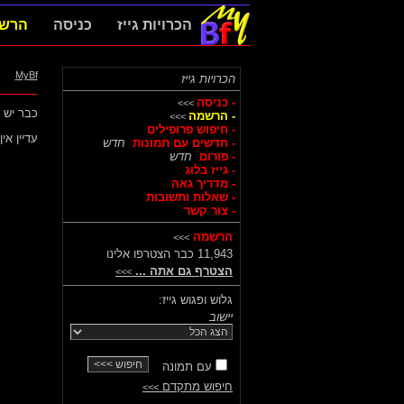
הכרויות גייז
כניסה
הרש
MyBf
הכרויות גייז
- כניסה
>>>
כבר יש לך
- הרשמה
>>>
- חיפוש פרופילים
עדיין א
- חדשים עם תמונות
חדש
- פורום
חדש
- גייז בלוג
- מדריך גאה
- שאלות ותשובות
- צור קשר
הרשמה
>>>
11,943 כבר הצטרפו אלינו
הצטרף גם אתה ...
>>>
גלוש ופגוש גייז:
יישוב
עם תמונה
חיפוש מתקדם
>>>