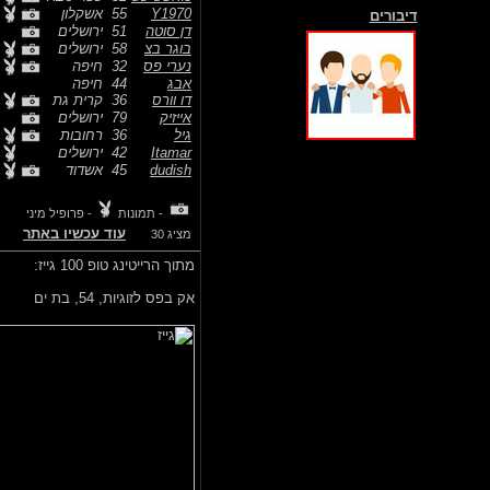
Y1970
55
אשקלון
דיבורים
דן סוטה
51
ירושלים
בוגר בצ
58
ירושלים
נערי פס
32
חיפה
אבג
44
חיפה
דו וורס
36
קרית גת
אייזיק
79
ירושלים
גיל
36
רחובות
Itamar
42
ירושלים
dudish
45
אשדוד
- תמונות
- פרופיל מיני
עוד עכשיו באתר
מציג 30
מתוך הרייטינג טופ 100 גייז:
אק בפס לזוגיות,
54, בת ים