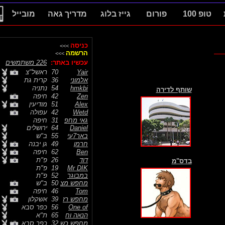
טופ 100
פורום
גייז בלוג
מדריך גאה
מובייל
כניסה
>>>
הרשמה
>>>
עכשיו באתר:
226 משתמשים
Yair
70
ראשל"צ
אלמוני
36
קרית גת
hmkbi
54
נתניה
שותף לדירה
Zen
42
חיפה
Alex
51
מודיעין
Wetd
42
עפולה
גאי מחפ
31
חיפה
Daniel
64
ירושלים
באר7עי
55
ב"ש
חרמן
49
גן יבנה
Ben
62
חיפה
דוד
26
פ"ת
בדס"מ
Mr DIK
19
פ"ת
במבוגר
52
פ"ת
מחפש מצ
50
ב"ש
Tom
46
חיפה
מחפש רז
39
אשקלון
One of
56
כפר סבא
הנאה וח
65
ת"א
מחפש כש
32
כפר סבא