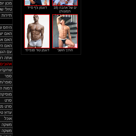
מכון יופי
ים של אהבה (18
דוגמן ג’ף סייד
טיולי ש
תמונות)
תיירות
היחס ש
האם יש 
האם אתה
האם היה
חתיך חושני
דוגמן טוד סנפילד
עם הגבר
אתה רוצ
אהובים 
שחקן/י
ספר
סופר/ת
דמות הי
מוסיקה
סרט
סרט מצו
ערוץ טלו
אוכל
משקה
משקה א