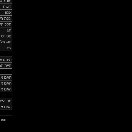
מותג סי
בושם
אוטו
עונת ה
חלק היו
חג
ספורט
סוג של
עיר
היחס ש
חיית ה
האם את
האם את
האם את
מה היית
האם את
הפרופיל נ