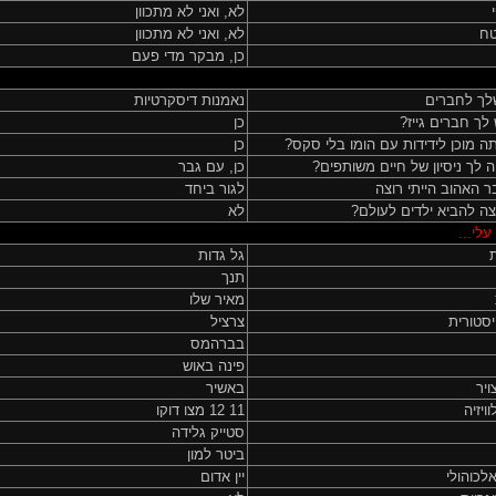
לא, ואני לא מתכוון
טח
לא, ואני לא מתכוון
כן, מבקר מדי פעם
לך לחברים
נאמנות דיסקרטיות
לך חברים גייז?
כן
 מוכן לידידות עם הומו בלי סקס?
כן
 לך ניסיון של חיים משותפים?
כן, עם גבר
 האהוב הייתי רוצה
לגור ביחד
ה להביא ילדים לעולם?
לא
עלי...
ת
גל גדות
תנך
מאיר שלו
סטורית
צרציל
בברהמס
פינה באוש
יר
באשיר
ויזיה
11 12 מצו דוקו
סטייק גלידה
ביטר למון
לכוהולי
יין אדום