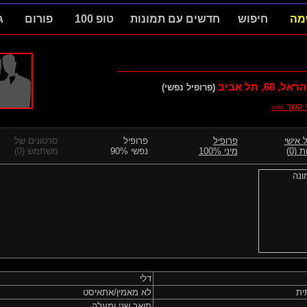
מה
חיפוש
חדשים עם תמונות
טופ 100
פורום
ג
הראל,
68
, תל אביב
(פרופיל נפשי)
י קשר
>>>
 אישי
פרופיל
פרופיל
סרטונים של
 (0)
מיני 100%
נפשי 90%
משתמש (0)
דלי
ית
לא מאמין/אתאיסט
תואר שני ומעלה