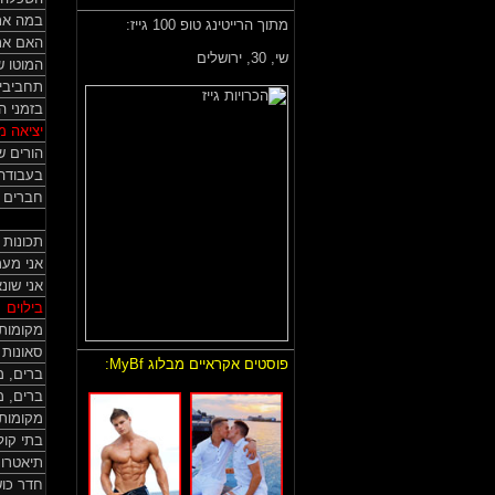
במה את
מתוך הרייטינג טופ 100 גייז:
האם את
שי,
30, ירושלים
המוטו ש
תחביבי
בזמני ה
יציאה מ
הורים של
בעבודה 
חברים ש
תכונות 
אני מער
אני שונ
בילוים
מקומות 
סאונות ל
פוסטים אקראיים מבלוג MyBf:
ברים, מו
ברים, מ
מקומות 
בתי קול
תיאטרונ
חדר כו