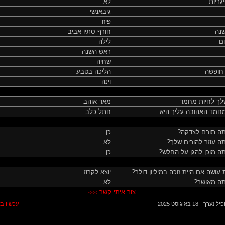
גריות
לא
גיבאנשי
פיזו
שנה
חורף סתיו אביב
ם
לילה
ראש השנה
שחיה
 חופשה
הליכה בטבע
וינה
לך לחיות מחמד
מאד אוהב
מחמד האהובה עליך היא
חתל כלב
ה תורם לצדקה?
כן
ה עוזר להורים שלך?
לא
ה מוכן להגן על החלש?
כן
 עושה אם היית זוכה במיליון דולר?
יוצא לקרוז
ה מאושר?
לא
צור איתי קשר
>>>
ערך - 18 באוגוסט 2025
עכשיו ב