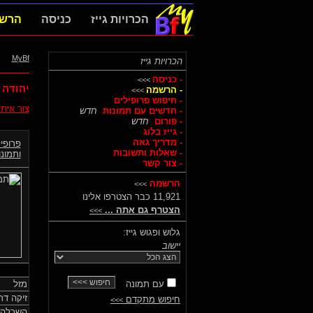
הכרויות גייז
כניסה
הרש
MyBf
הכרויות גייז
- כניסה
>>>
יהודה 
- הרשמה
>>>
- חיפוש פרופילים
צור אית
- חדשים עם תמונות
חדש
- פורום
חדש
- גייז בלוג
- מדריך גאה
פרופיל
- שאלות ותשובות
ותמונות
- צור קשר
הרשמה
>>>
11,921 כבר הצטרפו אלינו
הצטרף גם אתה ...
>>>
גלוש ופגוש גייז:
יישוב
עם תמונה
מזל
זיקה דת
חיפוש מתקדם
>>>
השכלה