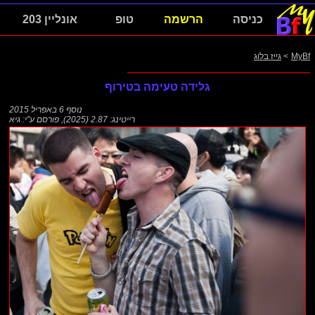
כניסה
הרשמה
טופ
אונליין 203
MyBf
>
גייז בלוג
גלידה טעימה בטירוף
נוסף
6 באפריל 2015
רייטינג: 2.87 (2025)
,
פורסם ע"י:
גיא