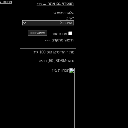
פרסם א
הצטרף גם אתה ...
>>>
גלוש ופגוש גייז:
יישוב
עם תמונה
חיפוש מתקדם
>>>
מתוך הרייטינג טופ 100 גייז:
גנאדיBDSM,
50, חיפה