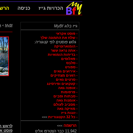
הכרויות גייז
כניסה
הרש
MyBf
>
ג
גייז בלוג MyBf
- פוסט אקראי
- שלח את התמונה שלך
גלוש פוסטים לפי קטגוריה:
- הומוארוטיקה
- אתה נראה עשר
- בדיחות הומואיות
- פאלוסים
- סלבס
- ספורט
- אירועים גאים
- רגעים מצחיקים
- סרטים גאים
- קעקועים ופירסינג
- אופנה גאה
- פרסומות
- סבתות וסבים
- אומנות גאה
- מסביב לעולם
- מוזיקה גאה
- זוגות גייז
- כל 32 הקטגוריות
>>>
הרשמה
>>>
לראש 
פוסט א
11,942 כבר הצטרפו אלינו