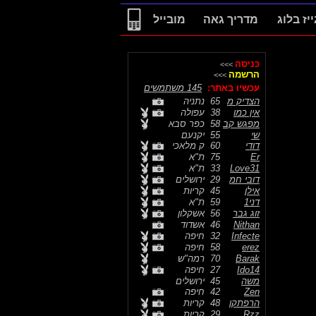
ייז בלוג
מדריך גאה
מובייל
כניסה
>>>
הרשמה
>>>
עכשיו באתר:
145 משתמשים
הצדיק מ
65
נתניה
אין כמו
38
עפולה
מפגש קב
58
כפר סבא
שי
55
יקנעם
דודי
60
ק מלאכי
Er
75
ת"א
Love31
33
ת"א
דובי חמ
29
ירושלים
אילן
45
קריות
דני1
59
ת"א
זוג גבר
56
אשקלון
Nithan
46
אשדוד
Infecte
32
חיפה
erez
58
חיפה
Barak
70
רמה"ש
Ido14
27
חיפה
משה
45
ירושלים
Zen
42
חיפה
הרפתקן
48
קריות
Rzz
29
קריות