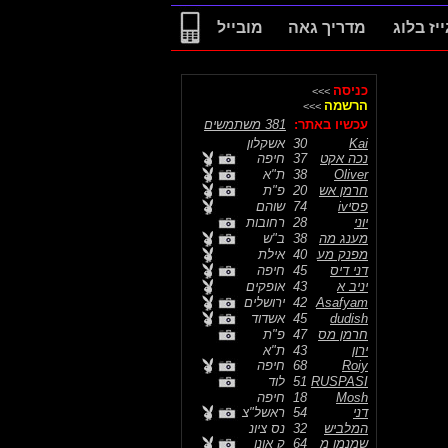
ייז בלוג
מדריך גאה
מובייל
כניסה
>>>
הרשמה
>>>
עכשיו באתר:
381 משתמשים
Kai
30
אשקלון
נכה אקט
37
חיפה
Oliver
38
ת"א
חרמן אש
20
פ"ת
פסיiv
74
שוהם
יוני
28
רחובות
מענג מה
38
ב"ש
מפנק מע
40
אילת
דני דיס
45
חיפה
יניב א
43
אופקים
Asafyam
42
ירושלים
dudish
45
אשדוד
חרמן מס
47
פ"ת
ירון
43
ת"א
Roiy
68
חיפה
RUSPASI
51
לוד
Mosh
18
חיפה
דני
54
ראשל"צ
המלביש
32
נס ציונ
שמנמן מ
64
ק אונו