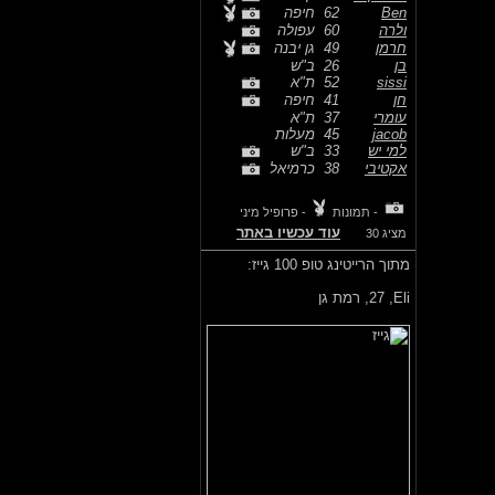
Ben
62
חיפה
ולרה
60
עפולה
חרמן
49
גן יבנה
בן
26
ב"ש
sissi
52
ת"א
חן
41
חיפה
עומרי
37
ת"א
jacob
45
מעלות
למי יש
33
ב"ש
אקטיבי
38
כרמיאל
- תמונות
- פרופיל מיני
עוד עכשיו באתר
מציג 30
מתוך הרייטינג טופ 100 גייז:
Eli,
27, רמת גן