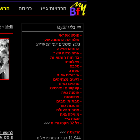
הכרויות גייז
כניסה
הרש
MyBf
>
ג
גייז בלוג MyBf
- פוסט אקראי
- שלח את התמונה שלך
גלוש פוסטים לפי קטגוריה:
- הומוארוטיקה
- אתה נראה עשר
- בדיחות הומואיות
- פאלוסים
- סלבס
- ספורט
- אירועים גאים
- רגעים מצחיקים
- סרטים גאים
- קעקועים ופירסינג
- אופנה גאה
- פרסומות
- סבתות וסבים
- אומנות גאה
- מסביב לעולם
- מוזיקה גאה
- זוגות גייז
- כל 32 הקטגוריות
>>>
הרשמה
>>>
לראש 
פוסט א
11,944 כבר הצטרפו אלינו