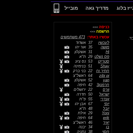
ייז בלוג
מדריך גאה
מובייל
כניסה
>>>
הרשמה
>>>
עכשיו באתר:
473 משתמשים
לעכשיו
37
אשדוד
מושה
35
אור יהו
Hi
31
אשקלון
פס נשלט
29
ת"א
סטרייט
53
נס ציונ
Shay
51
בנימינה
חתיך וח
22
בני ברק
zibi pi
64
ראשל"צ
yan
52
אשקלון
חרמנון3
42
חיפה
וורס
22
ירושלים
ישראל
50
חדרה
אנדרי
55
פ"ת
יוסי
67
אבן יהו
יובל
48
ת"א
Yoni
29
אילת
erik
64
חיפה
יאיר
46
ראשל"צ
בן
34
יבנה
חסוי
38
נתניה