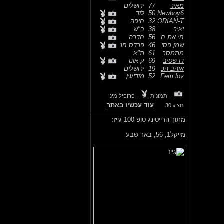
מאיר
77
ירושלים
Newboy6
50
לוד
ORIAN-T
32
חיפה
יאיר
38
ב"ש
חי את ח
56
חדרה
שמן פסי
46
פרדס חנ
מתמסר
61
ת"א
דו פסיב
69
ק אונו
אוהב הכ
19
ירושלים
Fem lov
52
מודיעין
- תמונות
- פרופיל מיני
עוד עכשיו באתר
מציג 30
מתוך הרייטינג טופ 100 גייז:
מייקל1,
56, באר שבע