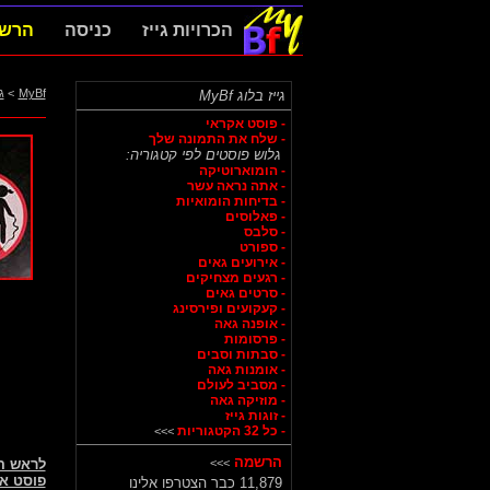
הכרויות גייז
כניסה
הרש
MyBf
>
ג
גייז בלוג MyBf
- פוסט אקראי
- שלח את התמונה שלך
גלוש פוסטים לפי קטגוריה:
- הומוארוטיקה
- אתה נראה עשר
- בדיחות הומואיות
- פאלוסים
- סלבס
- ספורט
- אירועים גאים
- רגעים מצחיקים
- סרטים גאים
- קעקועים ופירסינג
- אופנה גאה
- פרסומות
- סבתות וסבים
- אומנות גאה
- מסביב לעולם
- מוזיקה גאה
- זוגות גייז
- כל 32 הקטגוריות
>>>
הרשמה
>>>
לראש 
פוסט א
11,879 כבר הצטרפו אלינו