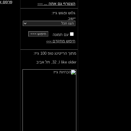
פרסם א
הצטרף גם אתה ...
>>>
גלוש ופגוש גייז:
יישוב
עם תמונה
חיפוש מתקדם
>>>
מתוך הרייטינג טופ 100 גייז:
I like older,
32, תל אביב