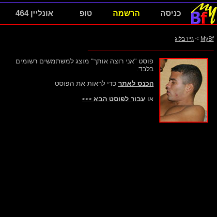
כניסה
הרשמה
טופ
אונליין 464
MyBf
>
גייז בלוג
פוסט "אני רוצה אותך" מוצג למשתמשים רשומים
בלבד.
הכנס לאתר
כדי לראות את הפוסט
או
עבור לפוסט הבא
>>>