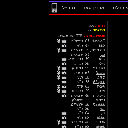
ייז בלוג
מדריך גאה
מובייל
כניסה
>>>
הרשמה
>>>
עכשיו באתר:
326 משתמשים
ArchieG
61
ראשל"צ
882
47
ת"א
חם מפנק
35
ירושלים
גקי
34
ירושלים
שחר
19
כפר סבא
מילו
28
מודיעין
בוגר בצ
55
רמת גן
Shmil
61
נתניה
פינוק
38
ת"א
Bl.wjob
38
פ"ת
איציק
63
פ"ת
מנגו
35
רחובות
מייטל ה
45
ירושלים
ג’יימס
33
אשקלון
Xxx555
35
ירושלים
יוסי
30
פ"ת
רון
64
ב"ש
Mike
52
ת"א
אקטיבי
48
הוד השר
akt69
53
רה"ע