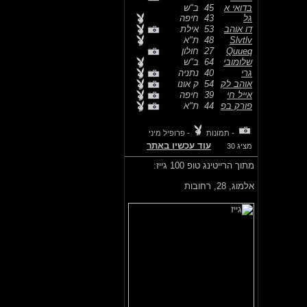
בדואי א
45
ב"ש
גל
43
חיפה
דו אוהב
53
אילת
Slvtlv
48
ת"א
Quueq
27
חולון
שלומובי
64
ב"ש
גרי
40
נתניה
אוהב לק
54
ק אונו
אייל חי
39
חיפה
פורק בפ
44
ת"א
- תמונות
- פרופיל מיני
עוד עכשיו באתר
מציג 30
מתוך הרייטינג טופ 100 גייז:
אלמוג,
28, רחובות