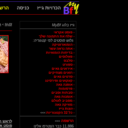
הכרויות גייז
כניסה
הרש
MyBf
>
ג
גייז בלוג MyBf
- פוסט אקראי
- שלח את התמונה שלך
גלוש פוסטים לפי קטגוריה:
- הומוארוטיקה
- אתה נראה עשר
- בדיחות הומואיות
- פאלוסים
- סלבס
- ספורט
- אירועים גאים
- רגעים מצחיקים
- סרטים גאים
- קעקועים ופירסינג
- אופנה גאה
- פרסומות
- סבתות וסבים
- אומנות גאה
- מסביב לעולם
- מוזיקה גאה
- זוגות גייז
- כל 32 הקטגוריות
>>>
הרשמה
>>>
לראש 
פוסט א
11,886 כבר הצטרפו אלינו