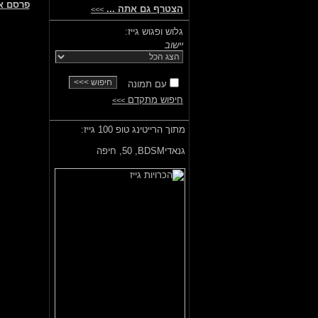
פרסם א
הצטרף גם אתה ...
>>>
גלוש ופגוש גייז:
יישוב
עם תמונה
חיפוש מתקדם
>>>
מתוך הרייטינג טופ 100 גייז:
גנאדיBDSM,
50, חיפה