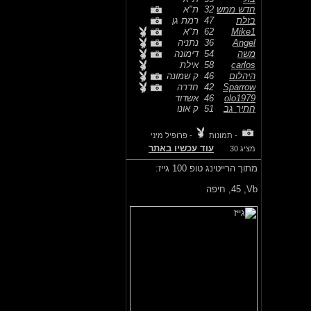
חדש ממש
32
ת"א
בזלת
47
רמת גן
Mike1
62
ת"א
Angel
36
נתניה
משה
54
דימונה
carlos
58
אילת
היהלום
46
ק שמונה
Sparrow
42
חדרה
olo1979
46
אשדוד
חתיך גב
51
ק אונו
- תמונות
- פרופיל מיני
עוד עכשיו באתר
מציג 30
מתוך הרייטינג טופ 100 גייז:
Vb,
45, חיפה