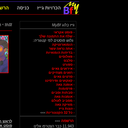
הכרויות גייז
כניסה
הרש
MyBf
>
ג
גייז בלוג MyBf
- פוסט אקראי
- שלח את התמונה שלך
גלוש פוסטים לפי קטגוריה:
- הומוארוטיקה
- אתה נראה עשר
- בדיחות הומואיות
- פאלוסים
- סלבס
- ספורט
- אירועים גאים
- רגעים מצחיקים
- סרטים גאים
- קעקועים ופירסינג
- אופנה גאה
- פרסומות
- סבתות וסבים
- אומנות גאה
- מסביב לעולם
- מוזיקה גאה
- זוגות גייז
- כל 32 הקטגוריות
>>>
הרשמה
>>>
לראש 
פוסט א
11,943 כבר הצטרפו אלינו