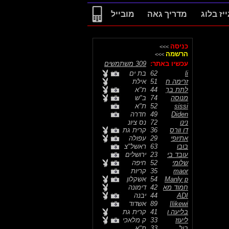
ייז בלוג
מדריך גאה
מובייל
כניסה
>>>
הרשמה
>>>
עכשיו באתר:
309 משתמשים
li
62
בת ים
זרימה ח
51
אילת
לתת בך
44
ת"א
מנוסה
74
ב"ש
sissi
52
ת"א
Diden
49
חדרה
נינו
72
נס ציונ
דו וורס
36
קרית גת
אתיופי
29
עפולה
בובו
63
ראשל"צ
עובד בי
23
ירושלים
שלומי
52
חיפה
maor
35
קריות
Manly p
54
אשקלון
חמוד מא
42
דימונה
ADI
44
יבנה
Ilikewi
89
אשדוד
בליעה ו
41
קרית גת
ליעוז
33
ק מלאכי
בול
33
ת"א