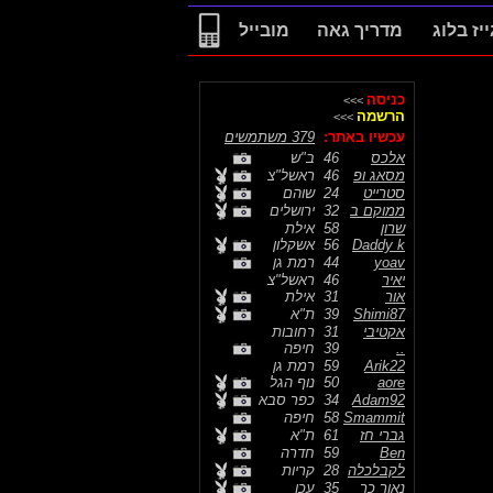
ייז בלוג
מדריך גאה
מובייל
כניסה
>>>
הרשמה
>>>
עכשיו באתר:
379 משתמשים
אלכס
46
ב"ש
מסאג ופ
46
ראשל"צ
סטרייט
24
שוהם
ממוקם ב
32
ירושלים
שרון
58
אילת
Daddy k
56
אשקלון
yoav
44
רמת גן
יאיר
46
ראשל"צ
אור
31
אילת
Shimi87
39
ת"א
אקטיבי
31
רחובות
..
39
חיפה
Arik22
59
רמת גן
aore
50
נוף הגל
Adam92
34
כפר סבא
Smammit
58
חיפה
גברי חז
61
ת"א
Ben
59
חדרה
לקבלכלה
28
קריות
נאור כר
35
עכו