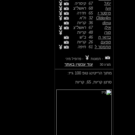
יוXל
67
קיסריה
Ivri
68
ראשל"צ
מיסטר ז
65
חדרה
Older4m
32
ת"א
dima
36
קריות
אילן
67
ראשל"צ
מורן
48
קריות
בדואי ח
46
ב"ש
מפעם
26
קריות
מתמסר ל
61
חיפה
- תמונות
- פרופיל מיני
עוד עכשיו באתר
מציג 30
מתוך הרייטינג טופ 100 גייז:
סרטן קריות,
65, קריות