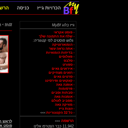
הכרויות גייז
כניסה
הרש
MyBf
>
ג
גייז בלוג MyBf
- פוסט אקראי
- שלח את התמונה שלך
גלוש פוסטים לפי קטגוריה:
- הומוארוטיקה
- אתה נראה עשר
- בדיחות הומואיות
- פאלוסים
- סלבס
- ספורט
- אירועים גאים
- רגעים מצחיקים
- סרטים גאים
- קעקועים ופירסינג
- אופנה גאה
- פרסומות
- סבתות וסבים
- אומנות גאה
- מסביב לעולם
- מוזיקה גאה
- זוגות גייז
- כל 32 הקטגוריות
>>>
הרשמה
>>>
לראש 
פוסט א
11,942 כבר הצטרפו אלינו