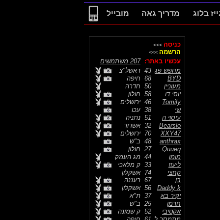
ייז בלוג
מדריך גאה
מובייל
כניסה
>>>
הרשמה
>>>
עכשיו באתר:
207 משתמשים
מחפש פג
43
ראשל"צ
BYD
68
חיפה
מעוניין
50
חדרה
יוסי דו
58
חולון
Tomily
46
ירושלים
שי
38
עכו
עיסוי ה
51
נתניה
Bearslo
32
אשדוד
XXY47
70
ירושלים
anthrax
48
ב"ש
Quueq
27
חולון
מומו
44
מג העמק
ליעוז
33
ק מלאכי
קחצי
74
אשקלון
בן
67
רעננה
Daddy k
56
אשקלון
יקיר בא
37
ת"א
חרמן
25
ב"ש
אקטיבי
52
ק שמונה
מתמסר ל
61
חיפה