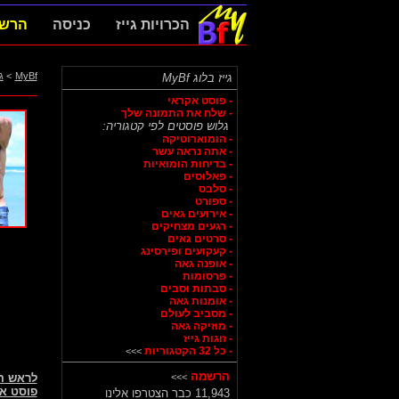
הכרויות גייז
כניסה
הרש
MyBf
>
ג
גייז בלוג MyBf
- פוסט אקראי
- שלח את התמונה שלך
גלוש פוסטים לפי קטגוריה:
- הומוארוטיקה
- אתה נראה עשר
- בדיחות הומואיות
- פאלוסים
- סלבס
- ספורט
- אירועים גאים
- רגעים מצחיקים
- סרטים גאים
- קעקועים ופירסינג
- אופנה גאה
- פרסומות
- סבתות וסבים
- אומנות גאה
- מסביב לעולם
- מוזיקה גאה
- זוגות גייז
- כל 32 הקטגוריות
>>>
הרשמה
>>>
לראש 
פוסט א
11,943 כבר הצטרפו אלינו