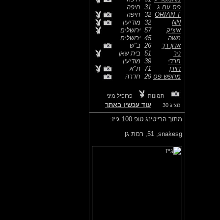
פס עם ג
31
חיפה
ORIAN-T
32
חיפה
NN
32
מודיעין
איציק
57
ירושלים
משה
45
ירושלים
אדון רך
26
ב"ש
ניר
51
בית שאן
חרדי
39
מודיעין
דוידן
71
ת"א
מחפש פס
29
חדרה
- תמונות
- פרופיל מיני
עוד עכשיו באתר
מציג 30
מתוך הרייטינג טופ 100 גייז:
snakesg,
51, רמת גן