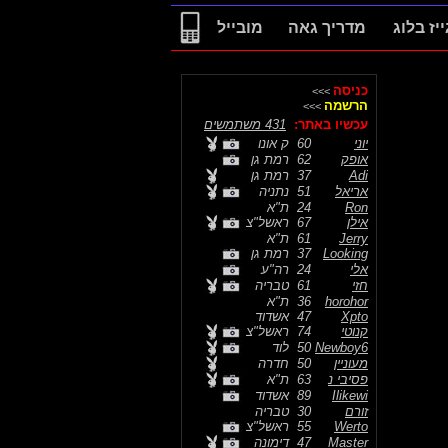
ייז בלוג
מדריך גאה
מובייל
כניסה
>>>
הרשמה
>>>
עכשיו באתר:
431 משתמשים
יוני
60
ק אונו
אופק
62
רמת גן
Adi
37
רמת גן
אריאל
51
נתניה
Ron
24
ת"א
אילן
67
ראשל"צ
Jerry
61
ת"א
Looking
37
רמת גן
אלי
24
רה"ע
חזי
61
טבריה
horohor
36
ת"א
Xpto
47
אשדוד
קנוטי
74
ראשל"צ
Newboy6
50
לוד
מעוניין
50
חדרה
פסיבי נ
63
ת"א
Ilikewi
89
אשדוד
זורם
30
טבריה
Werto
55
ראשל"צ
Master
47
דימונה