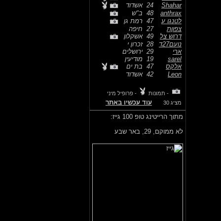
Shahar
24
אשדוד
anthrax
48
ב"ש
לטנגו ע
47
רמת גן
צפוןת
27
חיפה
דרוש צל
49
אשקלון
נועם27ד
28
זכרון י
ארי
29
ירושלים
sarel
19
מודיעין
אלקס
47
בת ים
Leon
42
אשדוד
- תמונות
- פרופיל מיני
עוד עכשיו באתר
מציג 30
מתוך הרייטינג טופ 100 גייז:
לא ממוקם,
29, באר שבע