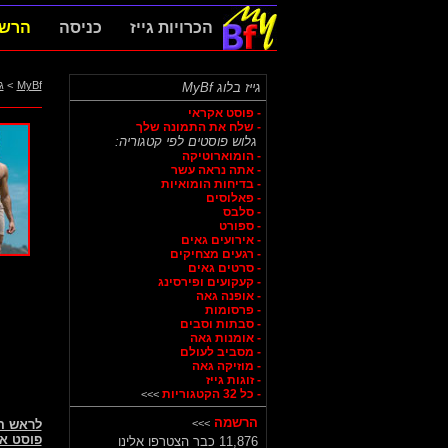
הכרויות גייז
כניסה
הרש
MyBf
>
ג
גייז בלוג MyBf
- פוסט אקראי
- שלח את התמונה שלך
גלוש פוסטים לפי קטגוריה:
- הומוארוטיקה
- אתה נראה עשר
- בדיחות הומואיות
- פאלוסים
- סלבס
- ספורט
- אירועים גאים
- רגעים מצחיקים
- סרטים גאים
- קעקועים ופירסינג
- אופנה גאה
- פרסומות
- סבתות וסבים
- אומנות גאה
- מסביב לעולם
- מוזיקה גאה
- זוגות גייז
- כל 32 הקטגוריות
>>>
הרשמה
>>>
לראש 
פוסט א
11,876 כבר הצטרפו אלינו