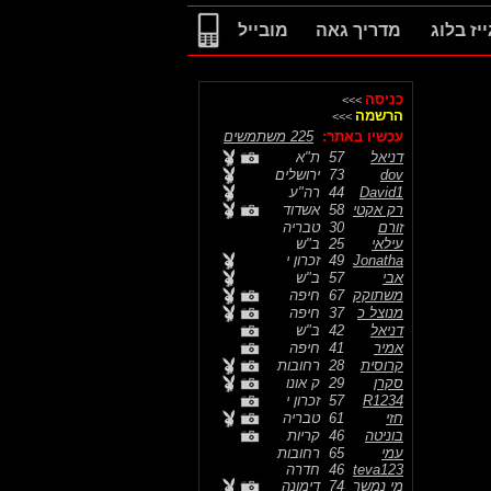
ייז בלוג
מדריך גאה
מובייל
כניסה
>>>
הרשמה
>>>
עכשיו באתר:
225 משתמשים
דניאל
57
ת"א
dov
73
ירושלים
David1
44
רה"ע
רק אקטי
58
אשדוד
זורם
30
טבריה
עילאי
25
ב"ש
Jonatha
49
זכרון י
אבי
57
ב"ש
משתוקק
67
חיפה
מנוצל כ
37
חיפה
דניאל
42
ב"ש
אמיר
41
חיפה
קרוסית
28
רחובות
סקרן
29
ק אונו
R1234
57
זכרון י
חזי
61
טבריה
בוניטה
46
קריות
עמי
65
רחובות
teva123
46
חדרה
מי נמשך
74
דימונה