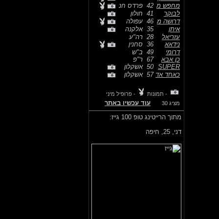
מחפש מ
42
פרדס חנ
לבוקר
41
חולון
דרושה מ
46
עפולה
איתן
35
אלקנה
עזריאל
28
רה"ע
נידאא
36
סחנין
דרומי
49
ב"ש
כן אבא
67
ר"פ
SUPER
50
אשקלון
כאחד אד
57
אשקלון
- תמונות
- פרופיל מיני
עוד עכשיו באתר
מציג 30
מתוך הרייטינג טופ 100 גייז:
דני,
25, חיפה