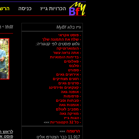
הכרויות גייז
כניסה
הרש
MyBf
>
ג
גייז בלוג MyBf
- פוסט אקראי
- שלח את התמונה שלך
גלוש פוסטים לפי קטגוריה:
- הומוארוטיקה
- אתה נראה עשר
- בדיחות הומואיות
- פאלוסים
- סלבס
- ספורט
- אירועים גאים
- רגעים מצחיקים
- סרטים גאים
- קעקועים ופירסינג
- אופנה גאה
- פרסומות
- סבתות וסבים
- אומנות גאה
- מסביב לעולם
- מוזיקה גאה
- זוגות גייז
- כל 32 הקטגוריות
>>>
הרשמה
>>>
לראש 
פוסט א
11,917 כבר הצטרפו אלינו