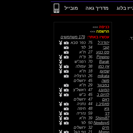
ייז בלוג
מדריך גאה
מובייל
כניסה
>>>
הרשמה
>>>
עכשיו באתר:
179 משתמשים
יהודה’ל
75
כפר סבא
קובי
34
לוד
פס כנוע
27
ת"א
Pinpino
36
פ"ת
Barak
70
רמה"ש
אין כמו
38
עפולה
שמעון
18
ת"א
mikata
26
הרצליה
משה
45
ירושלים
במבוגר
29
ת"א
המענג
47
ראשל"צ
להיום ב
45
ב"ש
ראם
47
ירושלים
פאסיב נ
44
נתניה
גיא
48
חיפה
דני
59
נהריה
Shimi87
39
ת"א
Newboy6
50
לוד
חיים
32
ירושלים
Momo
21
נוף הגל