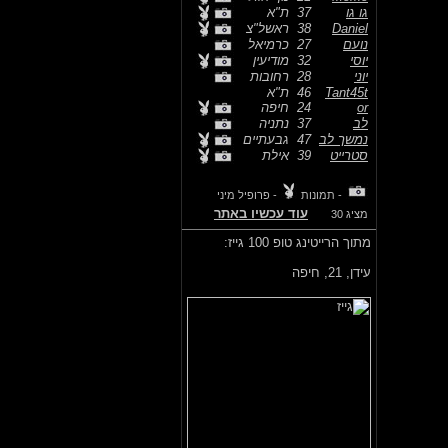
גו גו
37
ת"א
Daniel
38
ראשל"צ
נועם
27
כרמיאל
יוסי
32
מודיעין
יוני
28
רחובות
Tant45t
46
ת"א
or
24
חיפה
לב
37
נתניה
נמשך לב
47
גבעתיים
סטרייט
39
אילת
- תמונות
- פרופיל מיני
עוד עכשיו באתר
מציג 30
מתוך הרייטינג טופ 100 גייז:
עידן,
21, חיפה