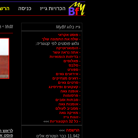
הכרויות גייז
כניסה
הרש
MyBf
>
ג
גייז בלוג MyBf
- פוסט אקראי
- שלח את התמונה שלך
גלוש פוסטים לפי קטגוריה:
- הומוארוטיקה
- אתה נראה עשר
- בדיחות הומואיות
- פאלוסים
- סלבס
- ספורט
- אירועים גאים
- רגעים מצחיקים
- סרטים גאים
- קעקועים ופירסינג
- אופנה גאה
- פרסומות
- סבתות וסבים
- אומנות גאה
- מסביב לעולם
- מוזיקה גאה
- זוגות גייז
- כל 32 הקטגוריות
>>>
הרשמה
>>>
לראש 
פוסט א
11,942 כבר הצטרפו אלינו