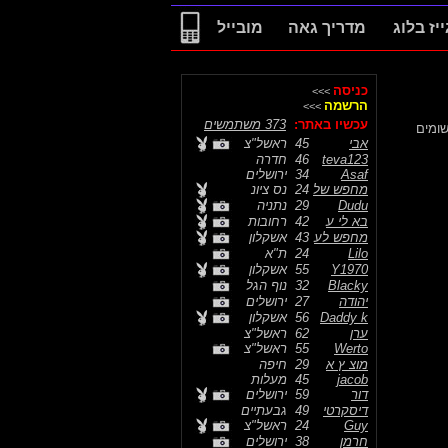
ייז בלוג
מדריך גאה
מובייל
כניסה
>>>
הרשמה
>>>
עכשיו באתר:
373 משתמשים
משים רשומים
אבי
45
ראשל"צ
teva123
46
חדרה
Asaf
34
ירושלים
מחפש של
24
נס ציונ
Dudu
29
נתניה
בא לי ע
42
רחובות
מחפש לע
43
אשקלון
Lilo
24
ת"א
Y1970
55
אשקלון
Blacky
32
נוף הגל
יהודה
27
ירושלים
Daddy k
56
אשקלון
ערן
62
ראשל"צ
Werto
55
ראשל"צ
מוצ ץ א
29
חיפה
jacob
45
מעלות
דור
59
ירושלים
דיסקרטי
49
גבעתיים
Guy
24
ראשל"צ
חרמן
38
ירושלים