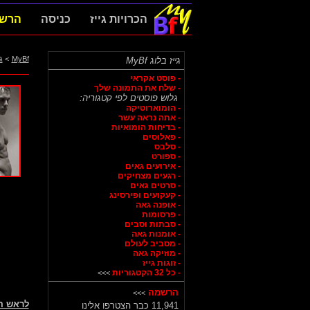
הכרויות גייז
כניסה
הרש
MyBf
>
ג
גייז בלוג MyBf
- פוסט אקראי
- שלח את התמונה שלך
גלוש פוסטים לפי קטגוריה:
- הומוארוטיקה
- אתה נראה עשר
- בדיחות הומואיות
- פאלוסים
- סלבס
- ספורט
- אירועים גאים
- רגעים מצחיקים
- סרטים גאים
- קעקועים ופירסינג
- אופנה גאה
- פרסומות
- סבתות וסבים
- אומנות גאה
- מסביב לעולם
- מוזיקה גאה
- זוגות גייז
- כל 32 הקטגוריות
>>>
הרשמה
>>>
לראש 
11,941 כבר הצטרפו אלינו