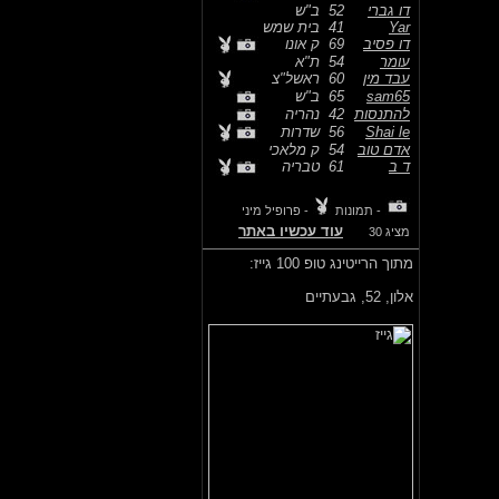
דו גברי
52
ב"ש
Yar
41
בית שמש
דו פסיב
69
ק אונו
עומר
54
ת"א
עבד מין
60
ראשל"צ
sam65
65
ב"ש
להתנסות
42
נהריה
Shai le
56
שדרות
אדם טוב
54
ק מלאכי
ד ב
61
טבריה
- תמונות
- פרופיל מיני
עוד עכשיו באתר
מציג 30
מתוך הרייטינג טופ 100 גייז:
אלון,
52, גבעתיים