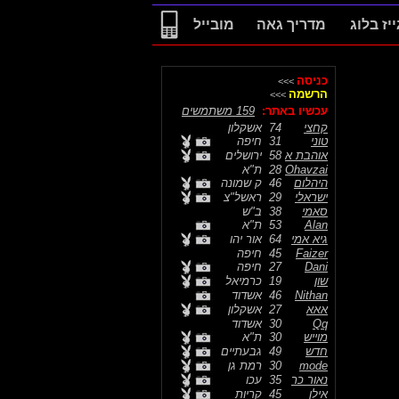
ייז בלוג
מדריך גאה
מובייל
כניסה
>>>
הרשמה
>>>
עכשיו באתר:
159 משתמשים
קחצי
74
אשקלון
טוני
31
חיפה
אוהבת א
58
ירושלים
Ohavzai
28
ת"א
היהלום
46
ק שמונה
ישראלי
29
ראשל"צ
סאמי
38
ב"ש
Alan
53
ת"א
גיא אמי
64
אור יהו
Faizer
45
חיפה
Dani
27
חיפה
שון
19
כרמיאל
Nithan
46
אשדוד
אאא
27
אשקלון
Qq
30
אשדוד
מוייש
30
ת"א
חדש
49
גבעתיים
mode
30
רמת גן
נאור כר
35
עכו
אילן
45
קריות