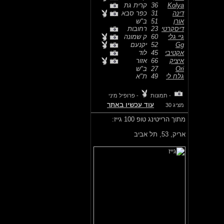
Kolya
36
קרית גת
דינה
31
כפר סבא
אורן
51
ב"ש
דיסקרטי
23
רחובות
גיי גלי
60
ק שמונה
Gg
52
יקנעם
אקטיבי
45
לוד
איציק
66
אזור
Ori
27
ב"ש
גלח לי
49
ת"א
- תמונות
- פרופיל מיני
עוד עכשיו באתר
מציג 30
מתוך הרייטינג טופ 100 גייז:
אריק,
53, תל אביב