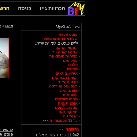
הכרויות גייז
כניסה
הרש
MyBf
>
ג
גייז בלוג MyBf
- פוסט אקראי
- שלח את התמונה שלך
גלוש פוסטים לפי קטגוריה:
- הומוארוטיקה
- אתה נראה עשר
- בדיחות הומואיות
- פאלוסים
- סלבס
- ספורט
- אירועים גאים
- רגעים מצחיקים
- סרטים גאים
- קעקועים ופירסינג
- אופנה גאה
- פרסומות
- סבתות וסבים
- אומנות גאה
- מסביב לעולם
- מוזיקה גאה
- זוגות גייז
- כל 32 הקטגוריות
>>>
הרשמה
>>>
לראש 
פוסט א
11,942 כבר הצטרפו אלינו