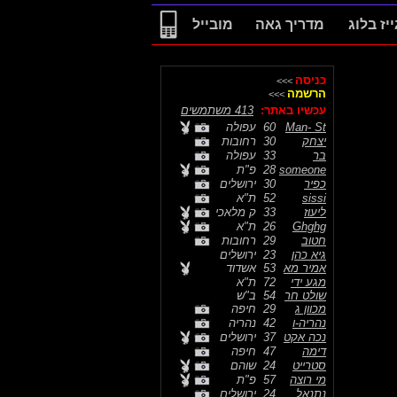
ייז בלוג
מדריך גאה
מובייל
כניסה
>>>
הרשמה
>>>
עכשיו באתר:
413 משתמשים
Man- St
60
עפולה
יצחק
30
רחובות
בר
33
עפולה
someone
28
פ"ת
כפיר
30
ירושלים
sissi
52
ת"א
ליעוז
33
ק מלאכי
Ghghg
26
ת"א
חטוב
29
רחובות
גיא כהן
23
ירושלים
אמיר מא
53
אשדוד
מגע ידי
72
ת"א
שולט חר
54
ב"ש
מכוון ג
29
חיפה
נהריה-ו
42
נהריה
נכה אקט
37
ירושלים
דימה
47
חיפה
סטרייט
24
שוהם
מי רוצה
57
פ"ת
נתנאל
24
ירושלים