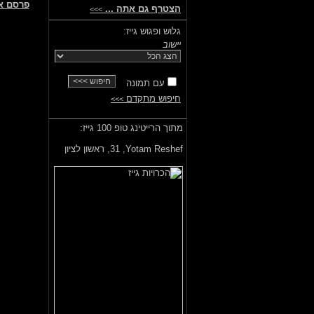
פרסם א
הצטרף גם אתה ...
>>>
גלוש ופגוש גייז:
יישוב
עם תמונה
חיפוש מתקדם
>>>
מתוך הרייטינג טופ 100 גייז:
Yotam Reshef,
31, ראשון לציון