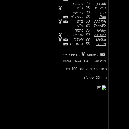
jacob
45
מעלות
חייל חר
23
ב"ש
חרדי
39
מודיעין
Ran
46
ראשל"צ
אליקו23
60
ב"ש
Tant45t
46
ת"א
Ghhy
25
נתניה
בוגר נא
69
טבריה
Detka
22
אשדוד
ניר נשו
58
גבעתיים
- תמונות
- פרופיל מיני
עוד עכשיו באתר
מציג 30
מתוך הרייטינג טופ 100 גייז:
בר,
33, עפולה