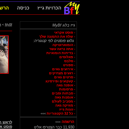
הכרויות גייז
כניסה
הרש
MyBf
>
ג
גייז בלוג MyBf
- פוסט אקראי
- שלח את התמונה שלך
גלוש פוסטים לפי קטגוריה:
- הומוארוטיקה
- אתה נראה עשר
- בדיחות הומואיות
- פאלוסים
- סלבס
- ספורט
- אירועים גאים
- רגעים מצחיקים
- סרטים גאים
- קעקועים ופירסינג
- אופנה גאה
- פרסומות
- סבתות וסבים
- אומנות גאה
- מסביב לעולם
- מוזיקה גאה
- זוגות גייז
- כל 32 הקטגוריות
>>>
הרשמה
>>>
לראש 
פוסט א
11,930 כבר הצטרפו אלינו